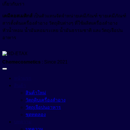
เกี่ยวกับเรา
เคมีคอสเมติกส์
เป็นตัวแทนจัดจำหน่ายเคมีภัณฑ์ ขายเคมีภัณฑ์
สารตั้งต้นเครื่องสำอาง วัตถุดิบต่างๆ ที่ใช้ผลิตเครื่องสำอาง
หัวน้ำหอม น้ำมันหอมระเหย น้ำมันธรรมชาติ และวัตถุเจือปน
อาหาร
Chemecosmetics
: Since 2021
หน้าแรก
สินค้า
สินค้าใหม่
วัตถุดิบเครื่องสำอาง
วัตถุเจือปนอาหาร
ชุดทดลอง
บทความ
บทความ