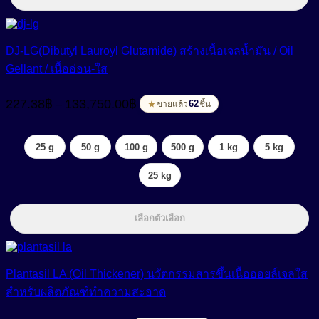
DJ-LG(Dibutyl Lauroyl Glutamide) สร้างเนื้อเจลน้ำมัน / Oil
Gellant / เนื้ออ่อน-ใส
Price
227.38
฿
133,750.00
฿
–
range:
62
ขายแล้ว
ชิ้น
227.38฿
through
25 g
50 g
100 g
500 g
1 kg
5 kg
133,750.00฿
25 kg
เลือกตัวเลือก
Plantasil LA (Oil Thickener) นวัตกรรมสารขึ้นเนื้อออยล์เจลใส
สำหรับผลิตภัณฑ์ทำความสะอาด
Price