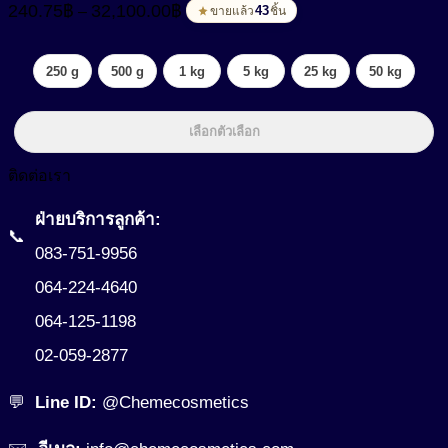
240.75
฿
32,100.00
฿
–
range:
43
ขายแล้ว
ชิ้น
240.75฿
through
250 g
500 g
1 kg
5 kg
25 kg
50 kg
32,100.00฿
เลือกตัวเลือก
ติดต่อเรา
ฝ่ายบริการลูกค้า:
📞
083-751-9956
064-224-4640
064-125-1198
02-059-2877
💬
Line ID:
@Chemecosmetics