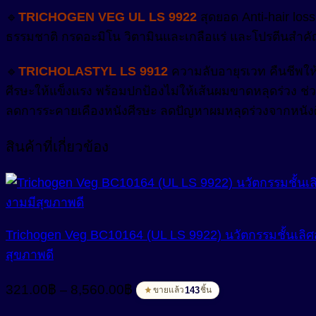
🔹
TRICHOGEN VEG UL LS 9922
สุดยอด Anti-hair los
ธรรมชาติ กรดอะมิโน วิตามินและเกลือแร่ และโปรตีนสำคั
🔹
TRICHOLASTYL LS 9912
ความลับอายุรเวท คืนชีพให
ศีรษะให้แข็งแรง พร้อมปกป้องไม่ให้เส้นผมขาดหลุดร่วง ช่
ลดการระคายเคืองหนังศีรษะ ลดปัญหาผมหลุดร่วงจากหนังศ
สินค้าที่เกี่ยวข้อง
Trichogen Veg BC10164 (UL LS 9922) นวัตกรรมชั้นเลิศส
สุขภาพดี
Price
321.00
฿
8,560.00
฿
–
143
ขายแล้ว
ชิ้น
range:
321.00฿