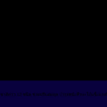
ติกว่า 12 ชนิด ช่วยปรับสมดุล บำรุงหนังศีรษะให้แข็งแรงย