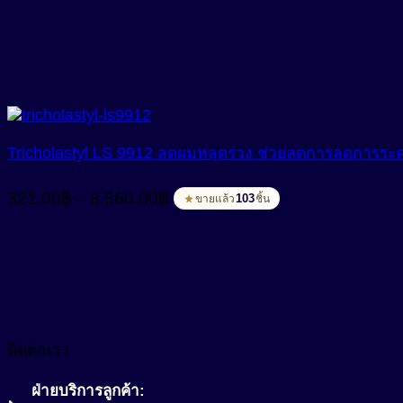
through
8,560.00฿
Tricholastyl LS 9912 ลดผมหลุดร่วง ช่วยลดการลดการระคา
Price
321.00
฿
8,560.00
฿
–
103
ขายแล้ว
ชิ้น
range:
321.00฿
through
8,560.00฿
ติดต่อเรา
ฝ่ายบริการลูกค้า: