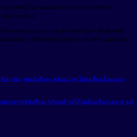
งการงอกเส้นผมใหม่ ลดผมร่วงบาง ด้วย สารสกัดจาก
ารคัน และรังแค
ตำรับยาอายุรเวทมายาวนาน สู่ทางออกในการคืนชีพหนัง
้นผมยึดเกาะได้ดี ลดปัญหาหลุดร่วง ช่วยต้านอนุมูลอิสระ
รุงสภาพหนังศีรษะ พร้อมบำรุงให้นุ่มลื่นแข็งแรงเงางามมี