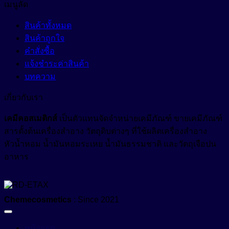
เมนูลัด
สินค้าทั้งหมด
สินค้าถูกใจ
คำสั่งซื้อ
แจ้งชำระค่าสินค้า
บทความ
เกี่ยวกับเรา
เคมีคอสเมติกส์
เป็นตัวแทนจัดจำหน่ายเคมีภัณฑ์ ขายเคมีภัณฑ์
สารตั้งต้นเครื่องสำอาง วัตถุดิบต่างๆ ที่ใช้ผลิตเครื่องสำอาง
หัวน้ำหอม น้ำมันหอมระเหย น้ำมันธรรมชาติ และวัตถุเจือปน
อาหาร
Chemecosmetics
: Since 2021
หน้าแรก