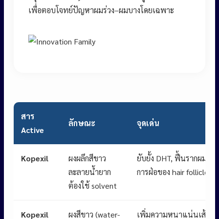
เพื่อตอบโจทย์ปัญหาผมร่วง–ผมบางโดยเฉพาะ
สาร
ลักษณะ
จุดเด่น
Active
Kopexil
ผงผลึกสีขาว
ยับยั้ง DHT, ฟื้นรากผม, ล
ละลายน้ำยาก
การฝ่อของ hair follicle
ต้องใช้ solvent
Kopexil
ผงสีขาว (water-
เพิ่มความหนาแน่นเส้นผ