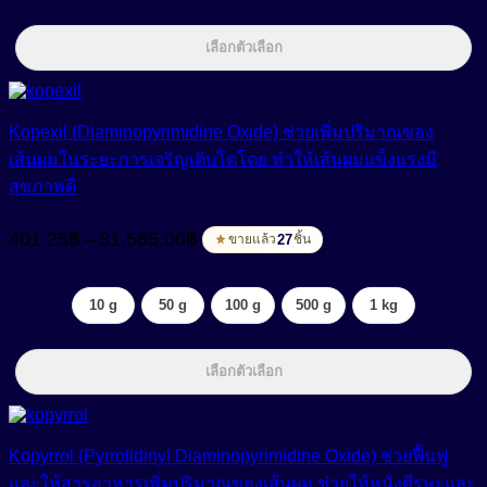
เลือกตัวเลือก
Kopexil (Diaminopyrimidine Oxide) ช่วยเพิ่มปริมาณของ
เส้นผมในระยะการเจริญเติบโตโดย ทำให้เส้นผมแข็งแรงมี
สุขภาพดี
Price
401.25
฿
31,565.00
฿
–
range:
27
ขายแล้ว
ชิ้น
401.25฿
through
10 g
50 g
100 g
500 g
1 kg
31,565.00฿
เลือกตัวเลือก
Kopyrrol (Pyrrolidinyl Diaminopyrimidine Oxide) ช่วยฟื้นฟู
และให้สารอาหารเพิ่มปริมาณของเส้นผม ช่วยให้หนังศีรษะและ