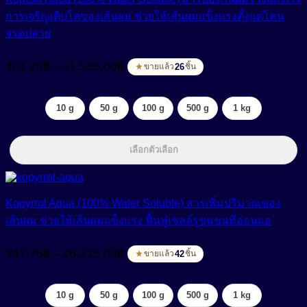
การเจริญเติบโตของเส้นผม ช่วยให้เส้นผมแข็งแรงตั้งแต่โคน
จรดปลาย
Price
401.25
฿
31,565.00
฿
–
range:
26
ขายแล้ว
ชิ้น
401.25฿
through
10 g
50 g
100 g
500 g
1 kg
31,565.00฿
เลือกตัวเลือก
Kopyrrol Aqua (100% Water Soluble) สารเพิ่มปริมาณของ
เส้นผม ช่วยให้เส้นผมแข็งแรง ฟื้นฟูเซลล์รูขุมขนที่อ่อนแอ
Price
347.75
฿
26,215.00
฿
–
range:
42
ขายแล้ว
ชิ้น
347.75฿
through
10 g
50 g
100 g
500 g
1 kg
26,215.00฿