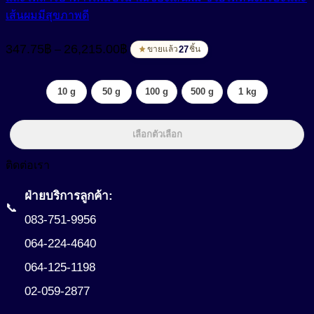
เส้นผมมีสุขภาพดี
Price
347.75
฿
26,215.00
฿
–
range:
27
ขายแล้ว
ชิ้น
347.75฿
through
10 g
50 g
100 g
500 g
1 kg
26,215.00฿
เลือกตัวเลือก
ติดต่อเรา
ฝ่ายบริการลูกค้า:
📞
083-751-9956
064-224-4640
064-125-1198
02-059-2877