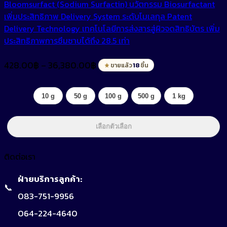
Bloomsurfact (Sodium Surfactin) นวัตกรรม Biosurfactant
เพิ่มประสิทธิภาพ Delivery System ระดับโมเลกุล Patent
Delivery Technology เทคโนโลยีการส่งสารสู่ผิวจดสิทธิบัตร เพิ่ม
ประสิทธิภาพการซึมซาบได้ถึง 28.5 เท่า
Price
428.00
฿
36,380.00
฿
–
18
ขายแล้ว
ชิ้น
range:
428.00฿
through
10 g
50 g
100 g
500 g
1 kg
36,380.00฿
เลือกตัวเลือก
ติดต่อเรา
ฝ่ายบริการลูกค้า:
📞
083-751-9956
064-224-4640