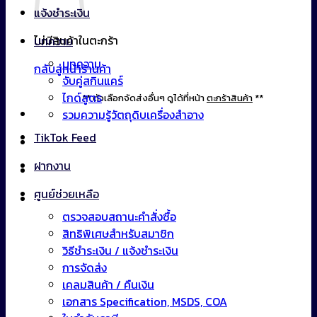
แจ้งชำระเงิน
ไม่มีสินค้าในตะกร้า
บทความ
บทความ
กลับสู่หน้าร้านค้า
จับคู่สกินแคร์
ไกด์สูตร
** ตัวเลือกจัดส่งอื่นๆ ดูได้ที่หน้า
ตะกร้าสินค้า
**
รวมความรู้วัตถุดิบเครื่องสำอาง
TikTok Feed
ฝากงาน
ศูนย์ช่วยเหลือ
ตรวจสอบสถานะคำสั่งซื้อ
สิทธิพิเศษสำหรับสมาชิก
วิธีชำระเงิน / แจ้งชำระเงิน
การจัดส่ง
เคลมสินค้า / คืนเงิน
เอกสาร Specification, MSDS, COA