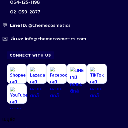
064-125-1198
02-059-2877
💬
Line ID:
@Chemecosmetics
✉️
อีเมล:
info@chemecosmetics.com
CONNECT WITH US
เมนูลัด