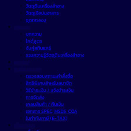
วัตถุดิบเครื่องสำอาง
วัตถุเจือปนอาหาร
ชุดทดลอง
บทความ
บทความ
ไกด์สูตร
จับคู่สกินแคร์
รวมความรู้วัตถุดิบเครื่องสำอาง
ฝากงาน
ศูนย์ช่วยเหลือ
ตรวจสอบสถานะคำสั่งซื้อ
สิทธิพิเศษสำหรับสมาชิก
วิธีชำระเงิน / แจ้งชำระเงิน
การจัดส่ง
เคลมสินค้า / คืนเงิน
เอกสาร SPEC, MSDS, COA
ใบกำกับภาษี (E-TAX)
เกี่ยวกับเรา