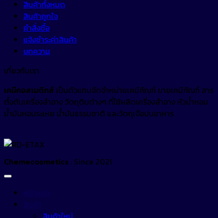
สินค้าทั้งหมด
สินค้าถูกใจ
คำสั่งซื้อ
แจ้งชำระค่าสินค้า
บทความ
เกี่ยวกับเรา
เคมีคอสเมติกส์
เป็นตัวแทนจัดจำหน่ายเคมีภัณฑ์ ขายเคมีภัณฑ์ สาร
ตั้งต้นเครื่องสำอาง วัตถุดิบต่างๆ ที่ใช้ผลิตเครื่องสำอาง หัวน้ำหอม
น้ำมันหอมระเหย น้ำมันธรรมชาติ และวัตถุเจือปนอาหาร
Chemecosmetics
: Since 2021
หน้าแรก
สินค้า
สินค้าใหม่