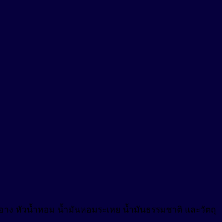
งสำอาง หัวน้ำหอม น้ำมันหอมระเหย น้ำมันธรรมชาติ และวัตถุ