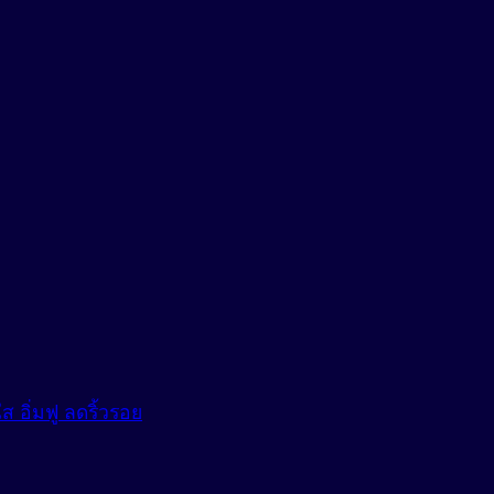
อิ่มฟู ลดริ้วรอย