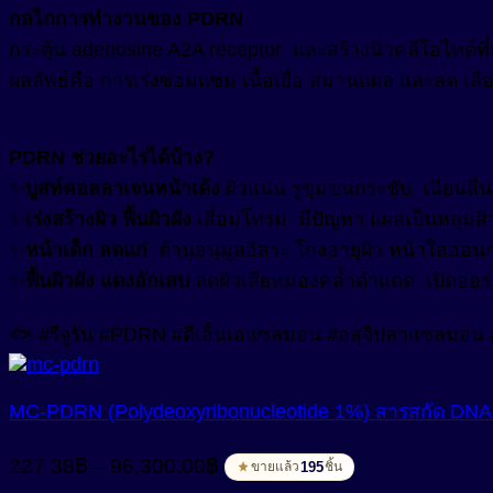
กลไกการทำงานของ PDRN
กระตุ้น adenosine A2A receptor และสร้างนิวคลีโอไทด์ที่
ผลลัพธ์คือ การเร่งซ่อมแซม เนื้อเยื่อ สมานแผล และลด เลือ
PDRN ช่วยอะไรได้บ้าง?
✨
บูสท์คอลลาเจนหน้าเด้ง
ผิวแน่น รูขุมขนกระชับ เนียนลื่น
✨
เร่งสร้างผิว ฟื้นผิวผัง
เสื่อมโทรม มีปัญหา แผลเป็นหลุมสิ
✨
หน้าเด็ก ลดแก่
ต้านอนุมูลอิสระ โกงอายุผิว หน้าใสอ่อนก
✨
ฟื้นผิวผัง แดงอักเสบ
ลดผิวเสียหมองคล้ำดำแดด เปิดออร่
🐟 #รีจูรัน #PDRN #ดีเอ็นเอแซลมอน #อสุจิปลาแซลมอน #ห
MC-PDRN (Polydeoxyribonucleotide 1%) สารสกัด DNA อสุจ
Price
227.38
฿
96,300.00
฿
–
195
ขายแล้ว
ชิ้น
range: