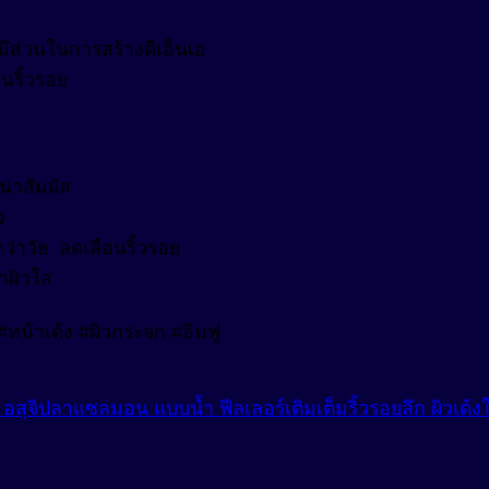
มีส่วนในการสร้างดีเอ็นเอ
นริ้วรอย
น่าสัมผัส
ว
ว่าวัย ลดเลือนริ้วรอย
าผิวใส
น้าเด้ง #ผิวกระจก #อิ่มฟู
ิปลาแซลมอน แบบน้ำ ฟีลเลอร์เติมเต็มริ้วรอยลึก ผิวเด้งใส 