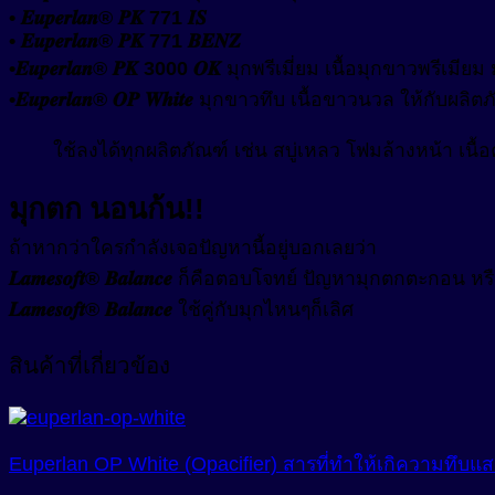
• 𝑬𝒖𝒑𝒆𝒓𝒍𝒂𝒏® 𝑷𝑲 771 𝑰𝑺
• 𝑬𝒖𝒑𝒆𝒓𝒍𝒂𝒏® 𝑷𝑲 771 𝑩𝑬𝑵𝒁
•𝑬𝒖𝒑𝒆𝒓𝒍𝒂𝒏® 𝑷𝑲 3000 𝑶𝑲
มุกพรีเมี่ยม เนื้อมุกขาวพรีเมียม มุ
•𝑬𝒖𝒑𝒆𝒓𝒍𝒂𝒏® 𝑶𝑷 𝑾𝒉𝒊𝒕𝒆
มุกขาวทึบ เนื้อขาวนวล ให้กับผลิต
ใช้ลงได้ทุกผลิตภัณฑ์ เช่น สบู่เหลว โฟมล้างหน้า เนื้
มุกตก นอนก้น!!
ถ้าหากว่าใครกำลังเจอปัญหานี้อยู่บอกเลยว่า
𝑳𝒂𝒎𝒆𝒔𝒐𝒇𝒕® 𝑩𝒂𝒍𝒂𝒏𝒄𝒆
ก็คือตอบโจทย์ ปัญหามุกตกตะกอน หรื
𝑳𝒂𝒎𝒆𝒔𝒐𝒇𝒕® 𝑩𝒂𝒍𝒂𝒏𝒄𝒆
ใช้คู่กับมุกไหนๆก็เลิศ
สินค้าที่เกี่ยวข้อง
Euperlan OP White (Opacifier) สารที่ทำให้เกิความทึบแสง