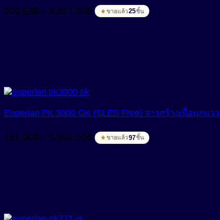
Price
200.63
฿
8,827.50
฿
–
25
ขายแล้ว
ชิ้น
range:
200.63฿
through
8,827.50฿
Euperlan PK 3000 OK (SLES Free) สารสร้างเนื้อมุกแวววา
Price
181.90
฿
5,992.00
฿
–
97
ขายแล้ว
ชิ้น
range:
181.90฿
through
5,992.00฿