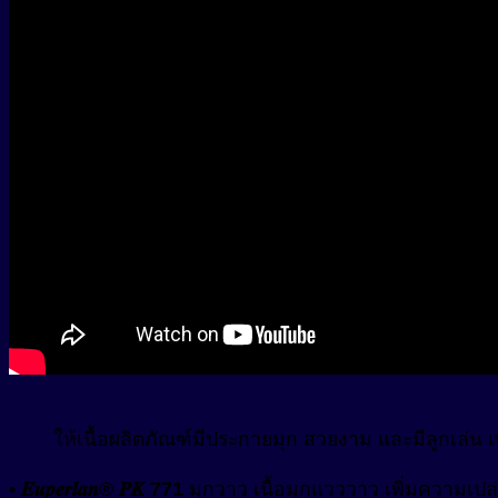
ให้เนื้อผลิตภัณฑ์มีประกายมุก สวยงาม และมีลูกเล่น 
• 𝑬𝒖𝒑𝒆𝒓𝒍𝒂𝒏® 𝑷𝑲 771
มุกวาว เนื้อมุกแวววาว เพิ่มความเป