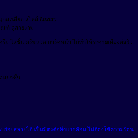
กละเอียด สไตล์ 𝑳𝒖𝒙𝒖𝒓𝒚
ภัณฑ์ ดูสวยงาม
อครีม โลชั่น ครีมนวด มาร์คหน้า ไม่ทำให้ระคายเคืองต่อผิว
อแยกชั้น
 ย่อยสลายได้ เป็นมิตรต่อสิ่งแวดล้อม ไม่ต้องใช้ความร้อน