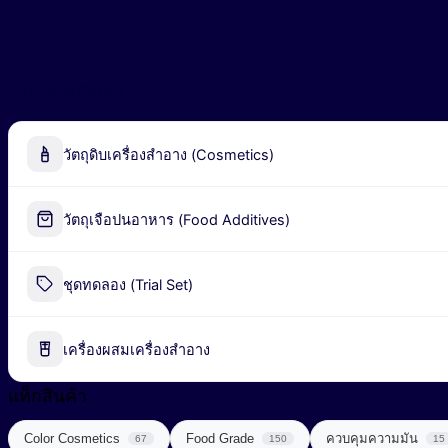
3,531.00฿
หมวดหมู่สินค้า
วัตถุดิบเครื่องสำอาง (Cosmetics)
Alpha-Arbutin
วัตถุเจือปนอาหาร (Food Additives)
Peel-off Mask
Industrial Fermentation Nutrient
ชุดทดลอง (Trial Set)
น้ำมันธรรมชาติ (Natural Oil)
Pharmaceutical Excipient
น้ำมันหอมระเหย (Essential Oil)
เครื่องผสมเครื่องสำอาง
กรดอะมิโน (Amino acids)
พอลิเมอร์ (Polymer)
ผลิตภัณฑ์เสริมอาหาร (Food Supplements)
แท็กสินค้า
สารก่อเจล (Gelling Agent)
ลดการอักเสบ (Anti Inflammatory)
Color Cosmetics
Food Grade
ควบคุมความมัน
67
150
15