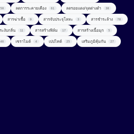
ลดการระคายเคือง
ลดรอยแดง/จุดด่างดำ
58
61
38
สารฆ่าเชื้อ
สารจับประจุโลหะ
สารชำระล้าง
9
3
78
ระงับกลิ่น
สารสร้างฟิล์ม
สารสร้างเนื้อมุก
11
17
5
เซราไมด์
เปปไทด์
เสริมภูมิคุ้มกัน
46
4
25
27