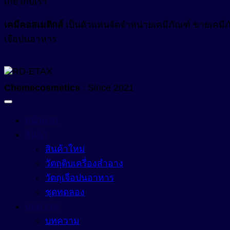
เกี่ยวกับเรา
สารออกฤทธิ์ทางชีวภาพ (Bio Actives)
Anti Acne
เคมีคอสเมติกส์
เป็นตัวแทนจัดจำหน่ายเคมีภัณฑ์ ขายเคมีภัณ
Anti Stress Repair
สารเพิ่มการละลาย (Solubilizer)
เจือปนอาหาร
Anti- inflammatory
สารเพิ่มความข้น (Thickerner)
Anti-Aging Agent
สารเพิ่มความข้น ในน้ำยาปรับผ้านุ่ม (Fabric Softener)
Anti-Allergy
Chemecosmetics
: Since 2021
สารเพิ่มความข้นหนืด (Viscosity Controlling)
Anti-Bacteria
สารเพิ่มความขาวสว่าง (Optical Brightening Agent)
หน้าแรก
Anti-Dandruff
สินค้า
สารเพิ่มความคงตัว (Stabilizers)
Anti-Dryness
สินค้าใหม่
Anti-Hair Loss
สารเพิ่มความทึบแสง (Opacifying Agent)
วัตถุดิบเครื่องสำอาง
Anti-Inflammation
วัตถุเจือปนอาหาร
สารเพิ่มคุณสมบัติกันน้ำ (Waterproofing Agent)
ชุดทดลอง
Anti-Irritation
สารเพิ่มประสิทธิภาพเนื้อสัมผัส (Sensory Enhancer)
บทความ
Anti-Microbials
บทความ
สารให้ความชุ่มชื้น (Emollient)