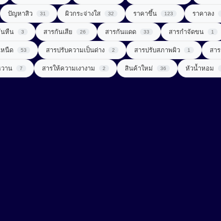
ปัญหาสิว
ผิวกระจ่างใส
ราคาขึ้น
ราคาลง
31
32
123
ันหืน
สารกันเสีย
สารกันแดด
สารกำจัดขน
3
26
33
1
นหนืด
สารปรับความเป็นด่าง
สารปรับสภาพผิว
สาร
53
2
1
หวาน
สารให้ความเงางาม
สินค้าใหม่
หัวน้ำหอม
7
2
36