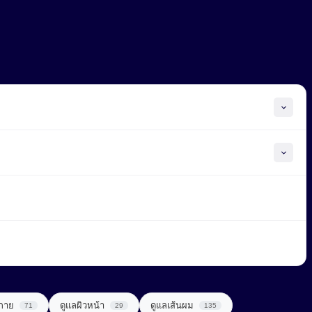
วกาย
ดูแลผิวหน้า
ดูแลเส้นผม
71
29
135