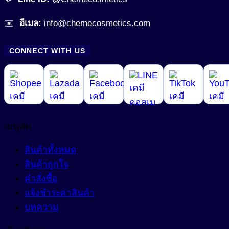
สารเสริมโปรตีน (Protein Enhancer)
สารทำความสะอาด (Surfactant)
สารแต่งสี (Coloring)
✉️
อีเมล:
info@chemecosmetics.com
สารทำละลาย (Solvent)
Amino Acid Surfactant
สารให้ความหวาน (Sweetener)
CONNECT WITH US
Amphoteric Surfactant
สารปรับ pH (pH adjust)
เพิ่มสารอาหาร (Nutrient added)
Anionic Surfactant
สารปรับความนุ่มลื่น (Conditioning Agent)
Cationic Surfactant
สารปรับเนื้อสัมผัสเนียนนุ่ม (Smoothness)
Non-ionic Surfactant
สารผสาน (Emulsifier)
เมนูลัด
สารสร้างฟิล์ม (Film Forming Agent)
สินค้าทั้งหมด
Cream Base (Emulsifier Wax)
สินค้าถูกใจ
O/W Emulsifier
สารสร้างเนื้อมุก (Pearlizing Agent)
คำสั่งซื้อ
W/O Emulsifier
สารหล่อลื่น (Lubricant)
แจ้งชำระค่าสินค้า
W/Si Emulsifier
บทความ
สารออกฤทธิ์ (Active)