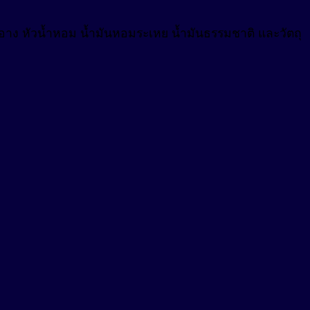
งสำอาง หัวน้ำหอม น้ำมันหอมระเหย น้ำมันธรรมชาติ และวัตถุ