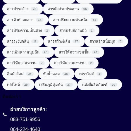
สารช่วยผลัดเซลล์ผิว (Exfoliating Agent)
สารสกัดจากพืช
สารชำระล้าง
สารตัวช่วยประสาน
78
56
สารช่วยเพิ่มความคงตัว (Consistency Factors)
สารสกัดจากสมุนไพร (Herbal extract)
สารตัวทำละลาย
สารปรับความข้นหนืด
14
53
สารช่วยให้ผิวกระชับ (Firming Agent)
สารออกฤทธิ์ (Active)
สารปรับความเป็นด่าง
สารปรับสภาพผิว
2
1
สารช่วยให้ผิวผ่อนคลาย (Soothing Agent)
สารระงับกลิ่น
สารสร้างฟิล์ม
สารสร้างเนื้อมุก
สารเสริมโปรตีน (Protein Enhancer)
11
17
5
สารเพิ่มความนุ่มลื่น
สารทำความสะอาด (Surfactant)
สารให้ความชุ่มชื้น
20
94
สารแต่งสี (Coloring)
สารให้ความหวาน
สารให้ความเงางาม
7
2
สารทำละลาย (Solvent)
สารให้ความหวาน (Sweetener)
Amino Acid Surfactant
สินค้าใหม่
หัวน้ำหอม
เซราไมด์
36
46
4
Amphoteric Surfactant
สารปรับ pH (pH adjust)
เพิ่มสารอาหาร (Nutrient added)
เปปไทด์
เสริมภูมิคุ้มกัน
แต่งสีผลิตภัณฑ์
25
27
29
Anionic Surfactant
สารปรับความนุ่มลื่น (Conditioning Agent)
ติดต่อเรา
Cationic Surfactant
สารปรับเนื้อสัมผัสเนียนนุ่ม (Smoothness)
Non-ionic Surfactant
ฝ่ายบริการลูกค้า:
📞
สารผสาน (Emulsifier)
083-751-9956
สารสร้างฟิล์ม (Film Forming Agent)
064-224-4640
Cream Base (Emulsifier Wax)