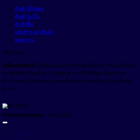
Anti-Hair Loss
สารเพิ่มความทึบแสง (Opacifying Agent)
สินค้าทั้งหมด
Anti-Inflammation
สินค้าถูกใจ
สารเพิ่มคุณสมบัติกันน้ำ (Waterproofing Agent)
คำสั่งซื้อ
Anti-Irritation
สารเพิ่มประสิทธิภาพเนื้อสัมผัส (Sensory Enhancer)
แจ้งชำระค่าสินค้า
Anti-Microbials
บทความ
สารให้ความชุ่มชื้น (Emollient)
Anti-Oxidant
เกี่ยวกับเรา
สารให้ความชุ่มชื้น (Humectant)
Anti-Pigmentation
Natural-Emollient
เคมีคอสเมติกส์
เป็นตัวแทนจัดจำหน่ายเคมีภัณฑ์ ขายเคมีภัณฑ์
Anti-Pollution
สีผงอนุภาคเล็กสำหรับใช้ในเครื่องสำอางเบสน้ำมัน (Castor
สารตั้งต้นเครื่องสำอาง วัตถุดิบต่างๆ ที่ใช้ผลิตเครื่องสำอาง
Oil Based Pigment Dispersion)
หัวน้ำหอม น้ำมันหอมระเหย น้ำมันธรรมชาติ และวัตถุเจือปน
Anti-Redness
อาหาร
สีผสมเครื่องสำอาง (water-based cosmetic colorant)
Anti-Wrinkle
สีย้อมพิเศษผสมน้ำ (Liquid Polymeric Color Dye)
Astringent
Chemecosmetics
: Since 2021
Growth Reducer
หัวน้ำหอม (Fragrance)
Hair Conditioning Agent
อื่นๆ (Other)
หน้าแรก
Hair Growth Factor