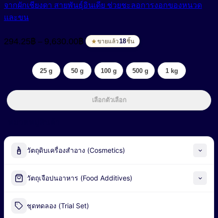
จากผักเชียงดา สายพันธุ์อินเดีย ช่วยชะลอการงอกของหนวด
และขน
Price
294.25
฿
9,630.00
฿
–
range:
18
ขายแล้ว
ชิ้น
294.25฿
through
25 g
50 g
100 g
500 g
1 kg
9,630.00฿
เลือกตัวเลือก
หมวดหมู่สินค้า
วัตถุดิบเครื่องสำอาง (Cosmetics)
Alpha-Arbutin
วัตถุเจือปนอาหาร (Food Additives)
Peel-off Mask
Industrial Fermentation Nutrient
ชุดทดลอง (Trial Set)
น้ำมันธรรมชาติ (Natural Oil)