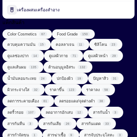
Pharmaceutical Excipient
น้ำมันหอมระเหย (Essential Oil)
เครื่องผสมเครื่องสำอาง
กรดอะมิโน (Amino acids)
พอลิเมอร์ (Polymer)
แท็กสินค้า
ผลิตภัณฑ์เสริมอาหาร (Food Supplements)
Color Cosmetics
Food Grade
สารก่อเจล (Gelling Agent)
67
150
ลดการอักเสบ (Anti Inflammatory)
ควบคุมความมัน
คอลลาเจน
ซิลิโคน
15
11
23
สารกันเสีย (Preservative)
วิตามินซีจากธรรมชาติ (Natural Vitamin C)
ดูแลช่องปาก
ดูแลผิวกาย
ดูแลผิวหน้า
14
71
29
สารกันแดด (Sunscreen)
วิตามินและแร่ธาตุ (Vitamins & Minerals)
ดูแลเส้นผม
ต้านอนุมูลอิสระ
135
132
สารกำจัดขน (Depilatory Agent)
Chemical Sunscreen
สารควบคุมความเป็นกรด-ด่าง (Buffering Agent)
น้ำมันหอมระเหย
ปกป้องผิว
ปัญหาสิว
24
19
31
Physical Sunscreen
สารขัดถู (Abrasive Agent)
ผิวกระจ่างใส
ราคาขึ้น
ราคาลง
32
123
58
สารต้านอนุมูลอิสระ (Anti-oxidant)
Sunscreening Agents
สารฆ่าเชื้อ (Disinfectant)
ลดการระคายเคือง
ลดรอยแดง/จุดด่างดำ
61
38
สารทำให้เกิดเจล (Gelling Agent)
UV Light Stabilizer
ลดริ้วรอย
ลดอาการอักเสบ
สารกันน้ำ
107
12
3
สารจัดแต่งทรงผม (Styling Agent)
สารที่ช่วยในการลดน้ำหนัก (Weight Loss Aid)
UVA + UVB Filter
สารกันหืน
สารกันเสีย
สารกันแดด
3
26
33
สารจับประจุโลหะ (Chelating Agent)
สารปรุงแต่งรส (Flavor Enhancer)
สารกำจัดขน
สารฆ่าเชื้อ
สารจับประจุโลหะ
1
9
3