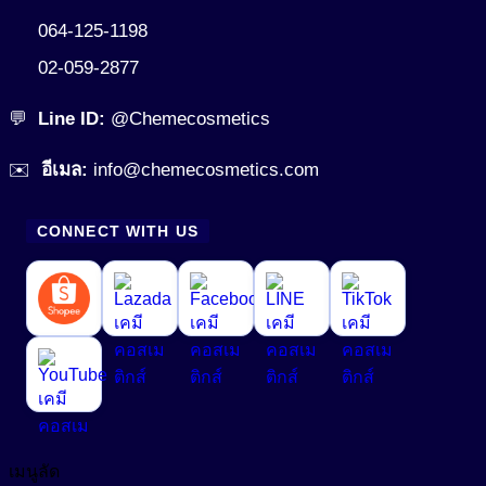
064-125-1198
O/W Emulsifier
สารสร้างเนื้อมุก (Pearlizing Agent)
02-059-2877
W/O Emulsifier
สารหล่อลื่น (Lubricant)
W/Si Emulsifier
💬
Line ID:
@Chemecosmetics
สารออกฤทธิ์ (Active)
✉️
อีเมล:
info@chemecosmetics.com
สารออกฤทธิ์ทางชีวภาพ (Bio Actives)
Anti Acne
Anti Stress Repair
สารเพิ่มการละลาย (Solubilizer)
CONNECT WITH US
Anti- inflammatory
สารเพิ่มความข้น (Thickerner)
Anti-Aging Agent
สารเพิ่มความข้น ในน้ำยาปรับผ้านุ่ม (Fabric Softener)
Anti-Allergy
สารเพิ่มความข้นหนืด (Viscosity Controlling)
Anti-Bacteria
สารเพิ่มความขาวสว่าง (Optical Brightening Agent)
Anti-Dandruff
สารเพิ่มความคงตัว (Stabilizers)
Anti-Dryness
เมนูลัด