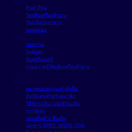
สินค้า
เมคอัพ (Makeup)
สินค้าใหม่
Moisturizing Agent
วัตถุดิบเครื่องสำอาง
แว๊กซ์ (Waxes)
Pigment
Oil Control
วัตถุเจือปนอาหาร
Tone Up
ชุดทดลอง
Protective Agent
บทความ
สีเครื่องสำอาง (Color Cosmetics)
Reduce Dark Circles
บทความ
Whitening Agent
ไกด์สูตร
จับคู่สกินแคร์
รวมความรู้วัตถุดิบเครื่องสำอาง
ฝากงาน
ศูนย์ช่วยเหลือ
ตรวจสอบสถานะคำสั่งซื้อ
สิทธิพิเศษสำหรับสมาชิก
วิธีชำระเงิน / แจ้งชำระเงิน
การจัดส่ง
เคลมสินค้า / คืนเงิน
เอกสาร SPEC, MSDS, COA