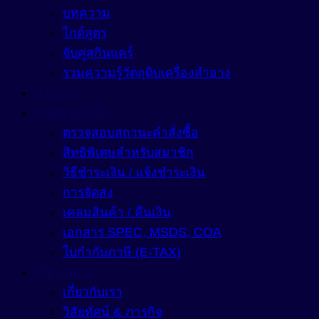
Anti-Microbials
บทความ
สารให้ความชุ่มชื้น (Emollient)
Anti-Oxidant
ไกด์สูตร
สารให้ความชุ่มชื้น (Humectant)
จับคู่สกินแคร์
Anti-Pigmentation
Natural-Emollient
รวมความรู้วัตถุดิบเครื่องสำอาง
Anti-Pollution
สีผงอนุภาคเล็กสำหรับใช้ในเครื่องสำอางเบสน้ำมัน (Castor Oil
ฝากงาน
Anti-Redness
สีผสมเครื่องสำอาง (water-based cosmetic colorant)
ศูนย์ช่วยเหลือ
Anti-Wrinkle
ตรวจสอบสถานะคำสั่งซื้อ
สีย้อมพิเศษผสมน้ำ (Liquid Polymeric Color Dye)
สิทธิพิเศษสำหรับสมาชิก
Astringent
หัวน้ำหอม (Fragrance)
วิธีชำระเงิน / แจ้งชำระเงิน
Growth Reducer
การจัดส่ง
อื่นๆ (Other)
Hair Conditioning Agent
เคลมสินค้า / คืนเงิน
เอกสาร SPEC, MSDS, COA
เมคอัพ (Makeup)
Hair Growth Factor
ใบกำกับภาษี (E-TAX)
Moisturizing Agent
แว๊กซ์ (Waxes)
Pigment
เกี่ยวกับเรา
Oil Control
เกี่ยวกับเรา
Tone Up
Protective Agent
วิสัยทัศน์ & ภารกิจ