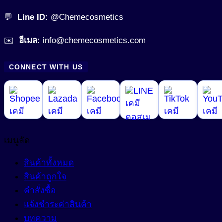
สารช่วยให้ผิวผ่อนคลาย (Soothing Agent)
💬
Line ID:
@Chemecosmetics
สารเสริมโปรตีน (Protein Enhancer)
สารทำความสะอาด (Surfactant)
สารแต่งสี (Coloring)
✉️
อีเมล:
info@chemecosmetics.com
สารทำละลาย (Solvent)
Amino Acid Surfactant
สารให้ความหวาน (Sweetener)
CONNECT WITH US
Amphoteric Surfactant
สารปรับ pH (pH adjust)
เพิ่มสารอาหาร (Nutrient added)
Anionic Surfactant
สารปรับความนุ่มลื่น (Conditioning Agent)
Cationic Surfactant
สารปรับเนื้อสัมผัสเนียนนุ่ม (Smoothness)
Non-ionic Surfactant
สารผสาน (Emulsifier)
เมนูลัด
สารสร้างฟิล์ม (Film Forming Agent)
สินค้าทั้งหมด
Cream Base (Emulsifier Wax)
สินค้าถูกใจ
O/W Emulsifier
สารสร้างเนื้อมุก (Pearlizing Agent)
คำสั่งซื้อ
W/O Emulsifier
สารหล่อลื่น (Lubricant)
แจ้งชำระค่าสินค้า
W/Si Emulsifier
บทความ