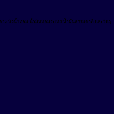
งสำอาง หัวน้ำหอม น้ำมันหอมระเหย น้ำมันธรรมชาติ และวัตถุ