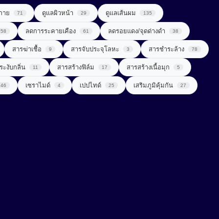
วกาย
ดูแลผิวหน้า
ดูแลเส้นผม
71
29
135
ลดการระคายเคือง
ลดรอยแดง/จุดด่างดำ
58
61
38
สารฆ่าเชื้อ
สารจับประจุโลหะ
สารชำระล้าง
9
3
78
ระงับกลิ่น
สารสร้างฟิล์ม
สารสร้างเนื้อมุก
11
17
5
เซราไมด์
เปปไทด์
เสริมภูมิคุ้มกัน
46
4
25
27