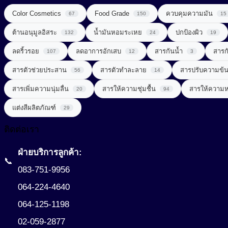
ลดการอักเสบ (Anti Inflammatory)
Color Cosmetics
Food Grade
ควบคุมความมัน
67
150
15
สารกันเสีย (Preservative)
ต้านอนุมูลอิสระ
วิตามินซีจากธรรมชาติ (Natural Vitamin C)
น้ำมันหอมระเหย
ปกป้องผิว
132
24
19
สารกันแดด (Sunscreen)
ลดริ้วรอย
ลดอาการอักเสบ
สารกันน้ำ
สารก
107
12
3
วิตามินและแร่ธาตุ (Vitamins & Minerals)
สารกำจัดขน (Depilatory Agent)
Chemical Sunscreen
สารตัวช่วยประสาน
สารตัวทำละลาย
สารปรับความข้
56
14
สารควบคุมความเป็นกรด-ด่าง (Buffering Agent)
Physical Sunscreen
สารขัดถู (Abrasive Agent)
สารเพิ่มความนุ่มลื่น
สารให้ความชุ่มชื้น
สารให้ความ
20
94
สารต้านอนุมูลอิสระ (Anti-oxidant)
Sunscreening Agents
แต่งสีผลิตภัณฑ์
29
สารฆ่าเชื้อ (Disinfectant)
สารทำให้เกิดเจล (Gelling Agent)
UV Light Stabilizer
ติดต่อเรา
สารจัดแต่งทรงผม (Styling Agent)
สารที่ช่วยในการลดน้ำหนัก (Weight Loss Aid)
UVA + UVB Filter
ฝ่ายบริการลูกค้า:
สารจับประจุโลหะ (Chelating Agent)
📞
สารปรุงแต่งรส (Flavor Enhancer)
083-751-9956
สารช่วยผลัดเซลล์ผิว (Exfoliating Agent)
สารสกัดจากพืช
064-224-4640
สารช่วยเพิ่มความคงตัว (Consistency Factors)
064-125-1198
สารสกัดจากสมุนไพร (Herbal extract)
สารช่วยให้ผิวกระชับ (Firming Agent)
02-059-2877
สารออกฤทธิ์ (Active)