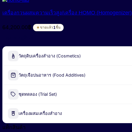
เครื่องกวนผสมความเร็วสูง/เครื่อง HOMO (Homogenizer)
64,200.00
฿
1
ขายแล้ว
ชิ้น
หมวดหมู่สินค้า
วัตถุดิบเครื่องสำอาง (Cosmetics)
Alpha-Arbutin
วัตถุเจือปนอาหาร (Food Additives)
Peel-off Mask
Industrial Fermentation Nutrient
ชุดทดลอง (Trial Set)
น้ำมันธรรมชาติ (Natural Oil)
Pharmaceutical Excipient
น้ำมันหอมระเหย (Essential Oil)
เครื่องผสมเครื่องสำอาง
กรดอะมิโน (Amino acids)
พอลิเมอร์ (Polymer)
ผลิตภัณฑ์เสริมอาหาร (Food Supplements)
แท็กสินค้า
สารก่อเจล (Gelling Agent)