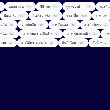
คอลลาเจน
ซิลิโคน
ดูแลช่องปาก
ดูแลผิ
11
23
14
ปัญหาสิว
ผิวกระจ่างใส
ราคาขึ้น
ราคาลง
31
32
123
ันหืน
สารกันเสีย
สารกันแดด
สารกำจัดขน
3
26
33
1
นหนืด
สารปรับความเป็นด่าง
สารปรับสภาพผิว
สาร
53
2
1
หวาน
สารให้ความเงางาม
สินค้าใหม่
หัวน้ำหอม
7
2
36