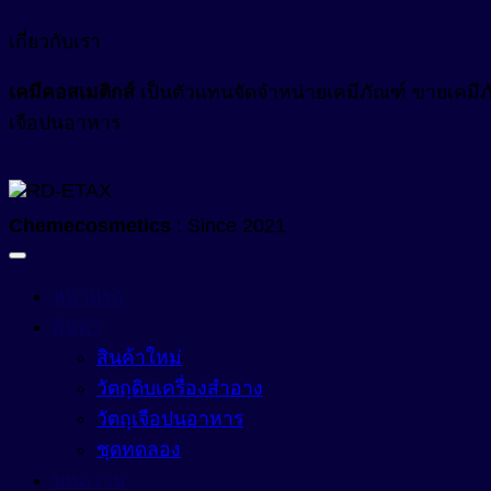
สารออกฤทธิ์ (Active)
เกี่ยวกับเรา
สารออกฤทธิ์ทางชีวภาพ (Bio Actives)
Anti Acne
เคมีคอสเมติกส์
เป็นตัวแทนจัดจำหน่ายเคมีภัณฑ์ ขายเคมีภัณ
Anti Stress Repair
สารเพิ่มการละลาย (Solubilizer)
เจือปนอาหาร
Anti- inflammatory
สารเพิ่มความข้น (Thickerner)
Anti-Aging Agent
สารเพิ่มความข้น ในน้ำยาปรับผ้านุ่ม (Fabric Softener)
Anti-Allergy
Chemecosmetics
: Since 2021
สารเพิ่มความข้นหนืด (Viscosity Controlling)
Anti-Bacteria
สารเพิ่มความขาวสว่าง (Optical Brightening Agent)
หน้าแรก
Anti-Dandruff
สินค้า
สารเพิ่มความคงตัว (Stabilizers)
Anti-Dryness
สินค้าใหม่
Anti-Hair Loss
สารเพิ่มความทึบแสง (Opacifying Agent)
วัตถุดิบเครื่องสำอาง
Anti-Inflammation
วัตถุเจือปนอาหาร
สารเพิ่มคุณสมบัติกันน้ำ (Waterproofing Agent)
ชุดทดลอง
Anti-Irritation
สารเพิ่มประสิทธิภาพเนื้อสัมผัส (Sensory Enhancer)
บทความ