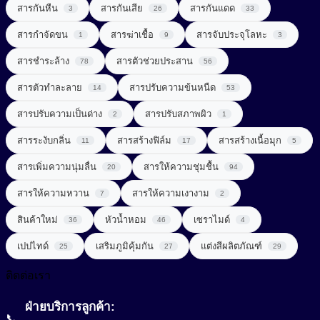
UVA + UVB Filter
สารกันหืน
สารกันเสีย
สารกันแดด
3
26
33
สารจับประจุโลหะ (Chelating Agent)
สารปรุงแต่งรส (Flavor Enhancer)
สารกำจัดขน
สารฆ่าเชื้อ
สารจับประจุโลหะ
1
9
3
สารช่วยผลัดเซลล์ผิว (Exfoliating Agent)
สารสกัดจากพืช
สารชำระล้าง
สารตัวช่วยประสาน
78
56
สารช่วยเพิ่มความคงตัว (Consistency Factors)
สารสกัดจากสมุนไพร (Herbal extract)
สารตัวทำละลาย
สารปรับความข้นหนืด
14
53
สารช่วยให้ผิวกระชับ (Firming Agent)
สารออกฤทธิ์ (Active)
สารปรับความเป็นด่าง
สารปรับสภาพผิว
2
1
สารช่วยให้ผิวผ่อนคลาย (Soothing Agent)
สารระงับกลิ่น
สารสร้างฟิล์ม
สารสร้างเนื้อมุก
สารเสริมโปรตีน (Protein Enhancer)
11
17
5
สารเพิ่มความนุ่มลื่น
สารทำความสะอาด (Surfactant)
สารให้ความชุ่มชื้น
20
94
สารแต่งสี (Coloring)
สารให้ความหวาน
สารให้ความเงางาม
7
2
สารทำละลาย (Solvent)
สารให้ความหวาน (Sweetener)
Amino Acid Surfactant
สินค้าใหม่
หัวน้ำหอม
เซราไมด์
36
46
4
Amphoteric Surfactant
สารปรับ pH (pH adjust)
เพิ่มสารอาหาร (Nutrient added)
เปปไทด์
เสริมภูมิคุ้มกัน
แต่งสีผลิตภัณฑ์
25
27
29
Anionic Surfactant
สารปรับความนุ่มลื่น (Conditioning Agent)
ติดต่อเรา
Cationic Surfactant
สารปรับเนื้อสัมผัสเนียนนุ่ม (Smoothness)
Non-ionic Surfactant
ฝ่ายบริการลูกค้า:
📞