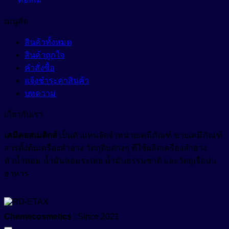
สารเพิ่มความคงตัว (Stabilizers)
Anti-Dryness
เมนูลัด
Anti-Hair Loss
สารเพิ่มความทึบแสง (Opacifying Agent)
สินค้าทั้งหมด
Anti-Inflammation
สินค้าถูกใจ
สารเพิ่มคุณสมบัติกันน้ำ (Waterproofing Agent)
คำสั่งซื้อ
Anti-Irritation
สารเพิ่มประสิทธิภาพเนื้อสัมผัส (Sensory Enhancer)
แจ้งชำระค่าสินค้า
Anti-Microbials
บทความ
สารให้ความชุ่มชื้น (Emollient)
Anti-Oxidant
เกี่ยวกับเรา
สารให้ความชุ่มชื้น (Humectant)
Anti-Pigmentation
Natural-Emollient
เคมีคอสเมติกส์
เป็นตัวแทนจัดจำหน่ายเคมีภัณฑ์ ขายเคมีภัณฑ์
Anti-Pollution
สีผงอนุภาคเล็กสำหรับใช้ในเครื่องสำอางเบสน้ำมัน (Castor
สารตั้งต้นเครื่องสำอาง วัตถุดิบต่างๆ ที่ใช้ผลิตเครื่องสำอาง
Oil Based Pigment Dispersion)
หัวน้ำหอม น้ำมันหอมระเหย น้ำมันธรรมชาติ และวัตถุเจือปน
Anti-Redness
อาหาร
สีผสมเครื่องสำอาง (water-based cosmetic colorant)
Anti-Wrinkle
สีย้อมพิเศษผสมน้ำ (Liquid Polymeric Color Dye)
Astringent
Chemecosmetics
: Since 2021
Growth Reducer
หัวน้ำหอม (Fragrance)