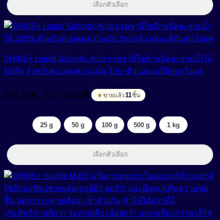
เลือกตัวเลือก
SHINE+ Liquid Salicylic Acid กรดซาลิไซลิกชนิดละลายน้ำได้
100% สำหรับควบคุมความมัน รักษาสิว และแก้ปัญหารังแค
Price
401.25
฿
11,770.00
฿
–
range:
11
ขายแล้ว
ชิ้น
401.25฿
through
25 g
50 g
100 g
500 g
1 kg
11,770.00฿
เลือกตัวเลือก