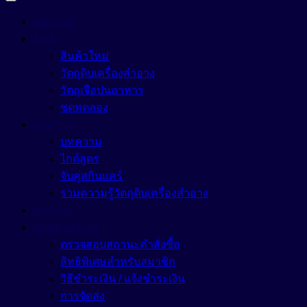
Hair Conditioning Agent
อื่นๆ (Other)
หน้าแรก
Hair Growth Factor
สินค้า
เมคอัพ (Makeup)
สินค้าใหม่
Moisturizing Agent
วัตถุดิบเครื่องสำอาง
แว๊กซ์ (Waxes)
Pigment
Oil Control
วัตถุเจือปนอาหาร
Tone Up
ชุดทดลอง
Protective Agent
บทความ
สีเครื่องสำอาง (Color Cosmetics)
Reduce Dark Circles
บทความ
Whitening Agent
ไกด์สูตร
จับคู่สกินแคร์
รวมความรู้วัตถุดิบเครื่องสำอาง
ฝากงาน
ศูนย์ช่วยเหลือ
ตรวจสอบสถานะคำสั่งซื้อ
สิทธิพิเศษสำหรับสมาชิก
วิธีชำระเงิน / แจ้งชำระเงิน
การจัดส่ง