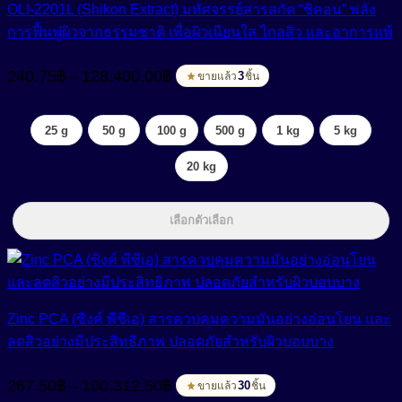
OLI-2201L (Shikon Extract) มหัศจรรย์สารสกัด “ชิคอน” พลัง
การฟื้นฟูผิวจากธรรมชาติ เพื่อผิวเนียนใส ไกลสิว และอาการแพ้
Price
240.75
฿
128,400.00
฿
–
range:
3
ขายแล้ว
ชิ้น
240.75฿
through
25 g
50 g
100 g
500 g
1 kg
5 kg
128,400.00฿
20 kg
เลือกตัวเลือก
Zinc PCA (ซิงค์ พีซีเอ) สารควบคุมความมันอย่างอ่อนโยน และ
ลดสิวอย่างมีประสิทธิภาพ ปลอดภัยสำหรับผิวบอบบาง
Price
267.50
฿
100,312.50
฿
–
range:
30
ขายแล้ว
ชิ้น