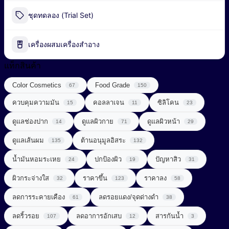
Peel-off Mask
Industrial Fermentation Nutrient
ชุดทดลอง (Trial Set)
น้ำมันธรรมชาติ (Natural Oil)
Pharmaceutical Excipient
น้ำมันหอมระเหย (Essential Oil)
เครื่องผสมเครื่องสำอาง
กรดอะมิโน (Amino acids)
พอลิเมอร์ (Polymer)
แท็กสินค้า
ผลิตภัณฑ์เสริมอาหาร (Food Supplements)
Color Cosmetics
Food Grade
สารก่อเจล (Gelling Agent)
67
150
ลดการอักเสบ (Anti Inflammatory)
ควบคุมความมัน
คอลลาเจน
ซิลิโคน
15
11
23
สารกันเสีย (Preservative)
วิตามินซีจากธรรมชาติ (Natural Vitamin C)
ดูแลช่องปาก
ดูแลผิวกาย
ดูแลผิวหน้า
14
71
29
สารกันแดด (Sunscreen)
วิตามินและแร่ธาตุ (Vitamins & Minerals)
ดูแลเส้นผม
ต้านอนุมูลอิสระ
135
132
สารกำจัดขน (Depilatory Agent)
Chemical Sunscreen
สารควบคุมความเป็นกรด-ด่าง (Buffering Agent)
น้ำมันหอมระเหย
ปกป้องผิว
ปัญหาสิว
24
19
31
Physical Sunscreen
สารขัดถู (Abrasive Agent)
ผิวกระจ่างใส
ราคาขึ้น
ราคาลง
32
123
58
สารต้านอนุมูลอิสระ (Anti-oxidant)
Sunscreening Agents
สารฆ่าเชื้อ (Disinfectant)
ลดการระคายเคือง
ลดรอยแดง/จุดด่างดำ
61
38
สารทำให้เกิดเจล (Gelling Agent)
UV Light Stabilizer
ลดริ้วรอย
ลดอาการอักเสบ
สารกันน้ำ
107
12
3
สารจัดแต่งทรงผม (Styling Agent)
สารที่ช่วยในการลดน้ำหนัก (Weight Loss Aid)