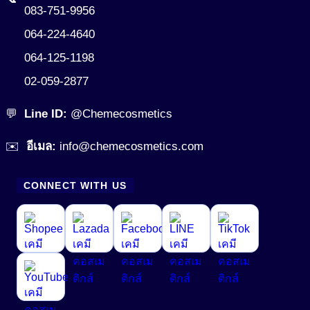
สารผสาน (Emulsifier)
083-751-9956
สารสร้างฟิล์ม (Film Forming Agent)
064-224-4640
Cream Base (Emulsifier Wax)
064-125-1198
O/W Emulsifier
สารสร้างเนื้อมุก (Pearlizing Agent)
02-059-2877
W/O Emulsifier
สารหล่อลื่น (Lubricant)
W/Si Emulsifier
💬
Line ID:
@Chemecosmetics
สารออกฤทธิ์ (Active)
✉️
อีเมล:
info@chemecosmetics.com
สารออกฤทธิ์ทางชีวภาพ (Bio Actives)
Anti Acne
Anti Stress Repair
สารเพิ่มการละลาย (Solubilizer)
CONNECT WITH US
Anti- inflammatory
สารเพิ่มความข้น (Thickerner)
Anti-Aging Agent
สารเพิ่มความข้น ในน้ำยาปรับผ้านุ่ม (Fabric Softener)
Anti-Allergy
สารเพิ่มความข้นหนืด (Viscosity Controlling)
Anti-Bacteria
สารเพิ่มความขาวสว่าง (Optical Brightening Agent)
Anti-Dandruff