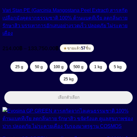
Vari Stan PE (Garcinia Mangostana Peel Extract) สารสกัด
เปลือกมังคุดจากธรรมชาติ 100% ต้านแบคทีเรีย ลดกลิ่นกาย
รักษาสิว บรรเทาการอักเสบอย่างรวดเร็ว ปลอดภัย ไม่ระคาย
เคือง
Price
214.00
฿
133,750.00
฿
–
range:
57
ขายแล้ว
ชิ้น
214.00฿
through
25 g
50 g
100 g
500 g
1 kg
5 kg
133,750.00฿
25 kg
เลือกตัวเลือก