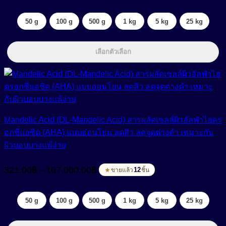
267.50฿
through
50 g
100 g
500 g
1 kg
5 kg
25 kg
100,312.50฿
เลือกตัวเลือก
Mandelic Acid (DL-Mandelic Acid) สารผลัดเซลล์ผิวอัลฟ่าไฮดร
อกซีแอซิด (AHA) แบบอ่อนโยน ลดสิว ลดจุดด่างดำ เหมาะกับ
ผิวบอบบางแพ้ง่าย
Price
321.00
฿
107,000.00
฿
–
range:
12
ขายแล้ว
ชิ้น
321.00฿
through
50 g
100 g
500 g
1 kg
5 kg
25 kg
107,000.00฿