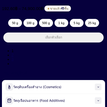
Price
192.60
฿
74,900.00
฿
–
range:
45
ขายแล้ว
ชิ้น
192.60฿
through
50 g
100 g
500 g
1 kg
5 kg
25 kg
74,900.00฿
เลือกตัวเลือก
1
2
3
หมวดหมู่สินค้า
วัตถุดิบเครื่องสำอาง (Cosmetics)
Alpha-Arbutin
วัตถุเจือปนอาหาร (Food Additives)