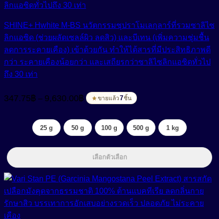
SHINE+ Hwhite M-BS นวัตกรรมซุปราโมเลกุลาร์ที่รวมซาลิไซ
ลิกแอซิด (ช่วยผลัดเซลล์ผิว ลดสิว) และบีเทน (เพิ่มความชุ่มชื้น
ลดการระคายเคือง) เข้าด้วยกัน ทำให้ได้สารที่มีประสิทธิภาพดี
กว่า ระคายเคืองน้อยกว่า และเสถียรกว่าซาลิไซลิกแอซิดทั่วไป
ถึง 30 เท่า
Price
347.75
฿
9,630.00
฿
–
range:
7
ขายแล้ว
ชิ้น
347.75฿
through
25 g
50 g
100 g
500 g
1 kg
9,630.00฿
เลือกตัวเลือก