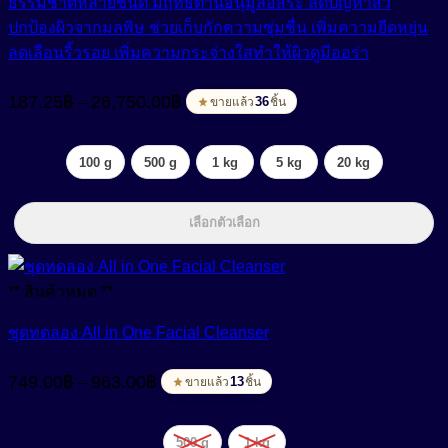
ธรรมชาติหลายชนิด มีฤทธิ์ต้านอนุมูลอิสระ ลดปัญหาสิว
ปกป้องผิวจากมลพิษ ช่วยเก็บกักความชุ่มชื่น เพิ่มความยืดหยุ่น
ลดเลือนริ้วรอย เพิ่มความกระจ่างใสทำให้ผิวดูมีออร่า
Price
187.25
฿
26,750.00
฿
–
range:
36
ขายแล้ว
ชิ้น
187.25฿
through
100 g
500 g
1 kg
5 kg
20 kg
26,750.00฿
เลือกตัวเลือก
** สินค้าหมด **
ชุดทดลอง All in One Facial Cleanser
Price
749.00
฿
963.00
฿
–
range:
13
ขายแล้ว
ชิ้น
749.00฿
through
500 g
1 kg
963.00฿