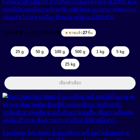
Evosina GP GREEN สารสกัดจากไลเคนธรรมชาติ 100% ต้าน
แบคทีเรีย ลดกลิ่นกาย รักษาสิว ขจัดรังแค ดูแลสุขภาพช่องปาก
ปลอดภัย ไม่ระคายเคือง รับรองมาตรฐาน COSMOS
Price
214.00
฿
120,375.00
฿
–
range:
27
ขายแล้ว
ชิ้น
214.00฿
through
25 g
50 g
100 g
500 g
1 kg
5 kg
120,375.00฿
25 kg
เลือกตัวเลือก
East Deep Sea Water น้ำทะเลลึกเกาหลี อุดมไปด้วยแร่ธาตุ