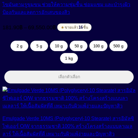
ไขมันตามรูขุมขน ช่วยให้ความชุ่มชื้น ซ่อมแซม และบำรุงผิว
ป้องกันและลดการอักเสบของสิว
Price
181.90
฿
69,550.00
฿
–
range:
16
ขายแล้ว
ชิ้น
181.90฿
through
2 g
5 g
10 g
50 g
100 g
500 g
69,550.00฿
1 kg
เลือกตัวเลือก
Emulgade Verde 10MS (Polyglyceryl-10 Stearate) สารอิมัลซิ
ไฟเออร์ O/W จากธรรมชาติ 100% สร้างโครงสร้างแบบลาเมล
ลาร์ ให้เนื้อสัมผัสที่ดี เหมาะกับผิวแพ้ง่ายและปัญหาสิว