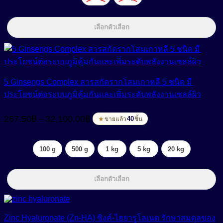
เลือกตัวเลือก
5 Ginsengs Complex สารสกัดรากโสมเกาหลี 5 ชนิด มี
ประโยชน์ต่อระบบภูมิคุ้มกันและเพิ่มระดับพลังงานเซลล์ผิว
Price
267.50
฿
32,100.00
฿
–
range:
40
ขายแล้ว
ชิ้น
267.50฿
through
100 g
500 g
1 kg
5 kg
20 kg
32,100.00฿
เลือกตัวเลือก
Zinc Hyaluronate (Zn-HA) ซิงค์-ไฮยารูโลเนต รักษาสมดุลของ