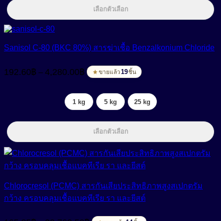
เลือกตัวเลือก
Sanisol C-80 (BKC 80%) สารฆ่าเชื้อ Benzalkonium Chloride
Price
192.60
฿
4,280.00
฿
–
range:
19
ขายแล้ว
ชิ้น
192.60฿
through
1 kg
5 kg
25 kg
4,280.00฿
เลือกตัวเลือก
Chlorocresol (PCMC) สารกันเสียประสิทธิภาพสูงสเปกตรัม
กว้าง ครอบคลุมเชื้อแบคทีเรีย รา และยีสต์
Price