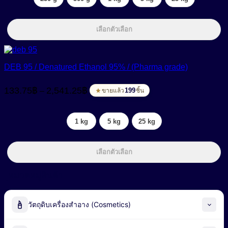
10,700.00฿
เลือกตัวเลือก
DEB 95 / Denatured Ethanol 95% / (Pharma grade)
Price
133.75
฿
2,541.25
฿
–
range:
199
ขายแล้ว
ชิ้น
133.75฿
through
1 kg
5 kg
25 kg
2,541.25฿
เลือกตัวเลือก
หมวดหมู่สินค้า
วัตถุดิบเครื่องสำอาง (Cosmetics)