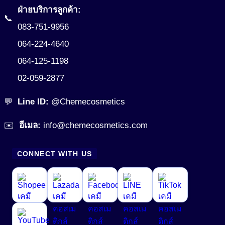
Non-ionic Surfactant
ฝ่ายบริการลูกค้า:
📞
สารผสาน (Emulsifier)
083-751-9956
สารสร้างฟิล์ม (Film Forming Agent)
064-224-4640
Cream Base (Emulsifier Wax)
064-125-1198
O/W Emulsifier
สารสร้างเนื้อมุก (Pearlizing Agent)
02-059-2877
W/O Emulsifier
สารหล่อลื่น (Lubricant)
W/Si Emulsifier
💬
Line ID:
@Chemecosmetics
สารออกฤทธิ์ (Active)
✉️
อีเมล:
info@chemecosmetics.com
สารออกฤทธิ์ทางชีวภาพ (Bio Actives)
Anti Acne
Anti Stress Repair
สารเพิ่มการละลาย (Solubilizer)
CONNECT WITH US
Anti- inflammatory
สารเพิ่มความข้น (Thickerner)
Anti-Aging Agent
สารเพิ่มความข้น ในน้ำยาปรับผ้านุ่ม (Fabric Softener)
Anti-Allergy
สารเพิ่มความข้นหนืด (Viscosity Controlling)
Anti-Bacteria