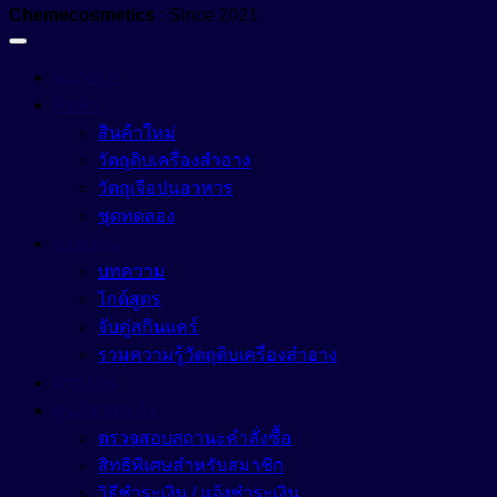
Chemecosmetics
: Since 2021
Growth Reducer
หัวน้ำหอม (Fragrance)
Hair Conditioning Agent
อื่นๆ (Other)
หน้าแรก
Hair Growth Factor
สินค้า
เมคอัพ (Makeup)
สินค้าใหม่
Moisturizing Agent
วัตถุดิบเครื่องสำอาง
แว๊กซ์ (Waxes)
Pigment
Oil Control
วัตถุเจือปนอาหาร
Tone Up
ชุดทดลอง
Protective Agent
บทความ
สีเครื่องสำอาง (Color Cosmetics)
Reduce Dark Circles
บทความ
Whitening Agent
ไกด์สูตร
จับคู่สกินแคร์
รวมความรู้วัตถุดิบเครื่องสำอาง
ฝากงาน
ศูนย์ช่วยเหลือ
ตรวจสอบสถานะคำสั่งซื้อ
สิทธิพิเศษสำหรับสมาชิก
วิธีชำระเงิน / แจ้งชำระเงิน