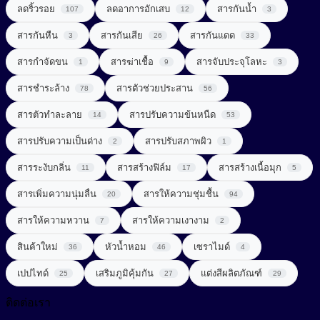
UV Light Stabilizer
ลดริ้วรอย
ลดอาการอักเสบ
สารกันน้ำ
107
12
3
สารจัดแต่งทรงผม (Styling Agent)
สารที่ช่วยในการลดน้ำหนัก (Weight Loss Aid)
UVA + UVB Filter
สารกันหืน
สารกันเสีย
สารกันแดด
3
26
33
สารจับประจุโลหะ (Chelating Agent)
สารปรุงแต่งรส (Flavor Enhancer)
สารกำจัดขน
สารฆ่าเชื้อ
สารจับประจุโลหะ
1
9
3
สารช่วยผลัดเซลล์ผิว (Exfoliating Agent)
สารสกัดจากพืช
สารชำระล้าง
สารตัวช่วยประสาน
78
56
สารช่วยเพิ่มความคงตัว (Consistency Factors)
สารสกัดจากสมุนไพร (Herbal extract)
สารตัวทำละลาย
สารปรับความข้นหนืด
14
53
สารช่วยให้ผิวกระชับ (Firming Agent)
สารออกฤทธิ์ (Active)
สารปรับความเป็นด่าง
สารปรับสภาพผิว
2
1
สารช่วยให้ผิวผ่อนคลาย (Soothing Agent)
สารระงับกลิ่น
สารสร้างฟิล์ม
สารสร้างเนื้อมุก
สารเสริมโปรตีน (Protein Enhancer)
11
17
5
สารเพิ่มความนุ่มลื่น
สารทำความสะอาด (Surfactant)
สารให้ความชุ่มชื้น
20
94
สารแต่งสี (Coloring)
สารให้ความหวาน
สารให้ความเงางาม
7
2
สารทำละลาย (Solvent)
สารให้ความหวาน (Sweetener)
Amino Acid Surfactant
สินค้าใหม่
หัวน้ำหอม
เซราไมด์
36
46
4
Amphoteric Surfactant
สารปรับ pH (pH adjust)
เพิ่มสารอาหาร (Nutrient added)
เปปไทด์
เสริมภูมิคุ้มกัน
แต่งสีผลิตภัณฑ์
25
27
29
Anionic Surfactant
สารปรับความนุ่มลื่น (Conditioning Agent)
ติดต่อเรา
Cationic Surfactant
สารปรับเนื้อสัมผัสเนียนนุ่ม (Smoothness)