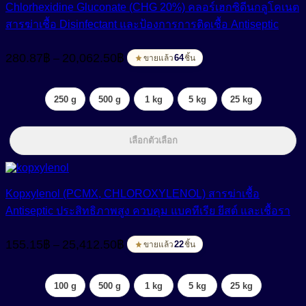
Chlorhexidine Gluconate (CHG 20%) คลอร์เฮกซิดีนกลูโคเนต
สารฆ่าเชื้อ Disinfectant และป้องการการติดเชื้อ Antiseptic
Price
280.87
฿
20,062.50
฿
–
range:
64
ขายแล้ว
ชิ้น
280.87฿
through
250 g
500 g
1 kg
5 kg
25 kg
20,062.50฿
เลือกตัวเลือก
Kopxylenol (PCMX, CHLOROXYLENOL) สารฆ่าเชื้อ
Antiseptic ประสิทธิภาพสูง ควบคุม แบคทีเรีย ยีสต์ และเชื้อรา
Price
155.15
฿
25,412.50
฿
–
range:
22
ขายแล้ว
ชิ้น
155.15฿
through
100 g
500 g
1 kg
5 kg
25 kg
25,412.50฿