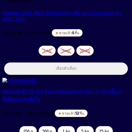
** สินค้าหมด **
Dodigen 2808 (BKC 80%) สารฆ่าเชื้อ ทดแทน Sanisol RC
(BKC 50%)
Price
192.60
฿
3,424.00
฿
–
range:
6
ขายแล้ว
ชิ้น
192.60฿
through
1 kg
5 kg
20 kg
3,424.00฿
เลือกตัวเลือก
Nipacide Bit 20 (1,2 benzisothiazolin 3-one) สารฆ่าเชื้อรา
ยีสต์ และแบคทีเรีย
Price
187.25
฿
10,700.00
฿
–
range:
52
ขายแล้ว
ชิ้น
187.25฿
through
250 g
500 g
1 kg
5 kg
25 kg