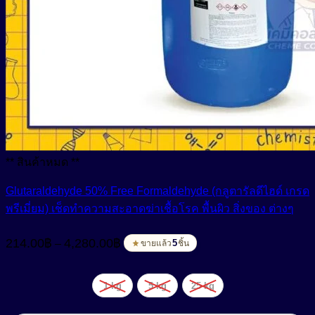
** สินค้าหมด **
Glutaraldehyde 50% Free Formaldehyde (กลูตารัลดีไฮด์ เกรด
พรีเมี่ยม) เช็ดทำความสะอาดฆ่าเชื้อโรค พื้นผิว สิ่งของ ต่างๆ
Price
214.00
฿
4,280.00
฿
–
range:
5
ขายแล้ว
ชิ้น
214.00฿
through
1 kg
5 kg
25 kg
4,280.00฿