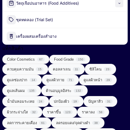
Alpha-Arbutin
วัตถุเจือปนอาหาร (Food Additives)
Peel-off Mask
Industrial Fermentation Nutrient
ชุดทดลอง (Trial Set)
น้ำมันธรรมชาติ (Natural Oil)
Pharmaceutical Excipient
น้ำมันหอมระเหย (Essential Oil)
เครื่องผสมเครื่องสำอาง
กรดอะมิโน (Amino acids)
พอลิเมอร์ (Polymer)
แท็กสินค้า
ผลิตภัณฑ์เสริมอาหาร (Food Supplements)
Color Cosmetics
Food Grade
สารก่อเจล (Gelling Agent)
67
150
ลดการอักเสบ (Anti Inflammatory)
ควบคุมความมัน
คอลลาเจน
ซิลิโคน
15
11
23
สารกันเสีย (Preservative)
วิตามินซีจากธรรมชาติ (Natural Vitamin C)
ดูแลช่องปาก
ดูแลผิวกาย
ดูแลผิวหน้า
14
71
29
สารกันแดด (Sunscreen)
วิตามินและแร่ธาตุ (Vitamins & Minerals)
ดูแลเส้นผม
ต้านอนุมูลอิสระ
135
132
สารกำจัดขน (Depilatory Agent)
Chemical Sunscreen
สารควบคุมความเป็นกรด-ด่าง (Buffering Agent)
น้ำมันหอมระเหย
ปกป้องผิว
ปัญหาสิว
24
19
31
Physical Sunscreen
สารขัดถู (Abrasive Agent)
ผิวกระจ่างใส
ราคาขึ้น
ราคาลง
32
123
58
สารต้านอนุมูลอิสระ (Anti-oxidant)
Sunscreening Agents
สารฆ่าเชื้อ (Disinfectant)
ลดการระคายเคือง
ลดรอยแดง/จุดด่างดำ
61
38
สารทำให้เกิดเจล (Gelling Agent)