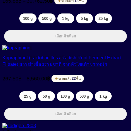
165.85
฿
30,762.50
฿
–
range:
14
ขายแล้ว
ชิ้น
165.85฿
through
100 g
500 g
1 kg
5 kg
25 kg
30,762.50฿
เลือกตัวเลือก
Kopraphinol (Lactobacillus / Radish Root Ferment Extract
Filtrate) สารฆ่าเชื้อธรรมชาติ จากหัวไชเท้าขาวหมัก
Price
267.50
฿
8,560.00
฿
–
range:
22
ขายแล้ว
ชิ้น
267.50฿
through
25 g
50 g
100 g
500 g
1 kg
8,560.00฿
เลือกตัวเลือก