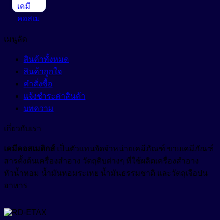
สารเพิ่มความขาวสว่าง (Optical Brightening Agent)
Anti-Dandruff
สารเพิ่มความคงตัว (Stabilizers)
Anti-Dryness
เมนูลัด
Anti-Hair Loss
สารเพิ่มความทึบแสง (Opacifying Agent)
สินค้าทั้งหมด
Anti-Inflammation
สินค้าถูกใจ
สารเพิ่มคุณสมบัติกันน้ำ (Waterproofing Agent)
คำสั่งซื้อ
Anti-Irritation
สารเพิ่มประสิทธิภาพเนื้อสัมผัส (Sensory Enhancer)
แจ้งชำระค่าสินค้า
Anti-Microbials
บทความ
สารให้ความชุ่มชื้น (Emollient)
Anti-Oxidant
เกี่ยวกับเรา
สารให้ความชุ่มชื้น (Humectant)
Anti-Pigmentation
Natural-Emollient
เคมีคอสเมติกส์
เป็นตัวแทนจัดจำหน่ายเคมีภัณฑ์ ขายเคมีภัณฑ์
Anti-Pollution
สีผงอนุภาคเล็กสำหรับใช้ในเครื่องสำอางเบสน้ำมัน (Castor
สารตั้งต้นเครื่องสำอาง วัตถุดิบต่างๆ ที่ใช้ผลิตเครื่องสำอาง
Oil Based Pigment Dispersion)
หัวน้ำหอม น้ำมันหอมระเหย น้ำมันธรรมชาติ และวัตถุเจือปน
Anti-Redness
อาหาร
สีผสมเครื่องสำอาง (water-based cosmetic colorant)
Anti-Wrinkle
สีย้อมพิเศษผสมน้ำ (Liquid Polymeric Color Dye)
Astringent