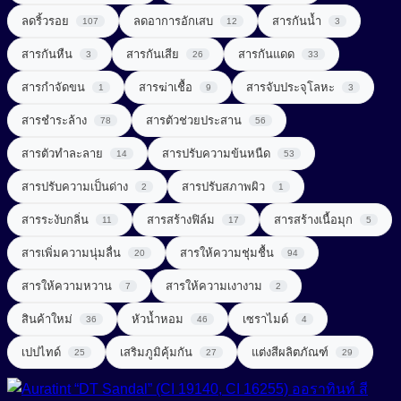
UV Light Stabilizer
ลดริ้วรอย
ลดอาการอักเสบ
สารกันน้ำ
107
12
3
สารจัดแต่งทรงผม (Styling Agent)
สารที่ช่วยในการลดน้ำหนัก (Weight Loss Aid)
UVA + UVB Filter
สารกันหืน
สารกันเสีย
สารกันแดด
3
26
33
สารจับประจุโลหะ (Chelating Agent)
สารปรุงแต่งรส (Flavor Enhancer)
สารกำจัดขน
สารฆ่าเชื้อ
สารจับประจุโลหะ
1
9
3
สารช่วยผลัดเซลล์ผิว (Exfoliating Agent)
สารสกัดจากพืช
สารชำระล้าง
สารตัวช่วยประสาน
78
56
สารช่วยเพิ่มความคงตัว (Consistency Factors)
สารสกัดจากสมุนไพร (Herbal extract)
สารตัวทำละลาย
สารปรับความข้นหนืด
14
53
สารช่วยให้ผิวกระชับ (Firming Agent)
สารออกฤทธิ์ (Active)
สารปรับความเป็นด่าง
สารปรับสภาพผิว
2
1
สารช่วยให้ผิวผ่อนคลาย (Soothing Agent)
สารระงับกลิ่น
สารสร้างฟิล์ม
สารสร้างเนื้อมุก
สารเสริมโปรตีน (Protein Enhancer)
11
17
5
สารเพิ่มความนุ่มลื่น
สารทำความสะอาด (Surfactant)
สารให้ความชุ่มชื้น
20
94
สารแต่งสี (Coloring)
สารให้ความหวาน
สารให้ความเงางาม
7
2
สารทำละลาย (Solvent)
สารให้ความหวาน (Sweetener)
Amino Acid Surfactant
สินค้าใหม่
หัวน้ำหอม
เซราไมด์
36
46
4
Amphoteric Surfactant
สารปรับ pH (pH adjust)
เพิ่มสารอาหาร (Nutrient added)
เปปไทด์
เสริมภูมิคุ้มกัน
แต่งสีผลิตภัณฑ์
25
27
29
Anionic Surfactant
สารปรับความนุ่มลื่น (Conditioning Agent)
Cationic Surfactant