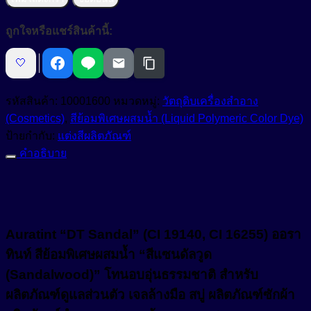
“DT
Growth Reducer
หัวน้ำหอม (Fragrance)
Sandal”
ถูกใจหรือแชร์สินค้านี้:
(CI
Hair Conditioning Agent
19140,
อื่นๆ (Other)
CI
🤍
Hair Growth Factor
16255)
เมคอัพ (Makeup)
ออ
Moisturizing Agent
รหัสสินค้า:
10001600
หมวดหมู่:
วัตถุดิบเครื่องสำอาง
รา
แว๊กซ์ (Waxes)
Pigment
Oil Control
(Cosmetics)
,
สีย้อมพิเศษผสมน้ำ (Liquid Polymeric Color Dye)
ทิน
ป้ายกำกับ:
แต่งสีผลิตภัณฑ์
Tone Up
ท์
Protective Agent
คำอธิบาย
สี
สีเครื่องสำอาง (Color Cosmetics)
Reduce Dark Circles
ย้อม
พิเศษ
Whitening Agent
ผสม
น้ำ
Auratint “DT Sandal” (CI 19140, CI 16255) ออรา
“สี
ทินท์ สีย้อมพิเศษผสมน้ำ “สีแซนดัลวูด
แซนดัลวูด
(Sandalwood)” โทนอบอุ่นธรรมชาติ สำหรับ
(Sandalwood)”
โทน
ผลิตภัณฑ์ดูแลส่วนตัว เจลล้างมือ สบู่ ผลิตภัณฑ์ซักผ้า
อบอุ่น