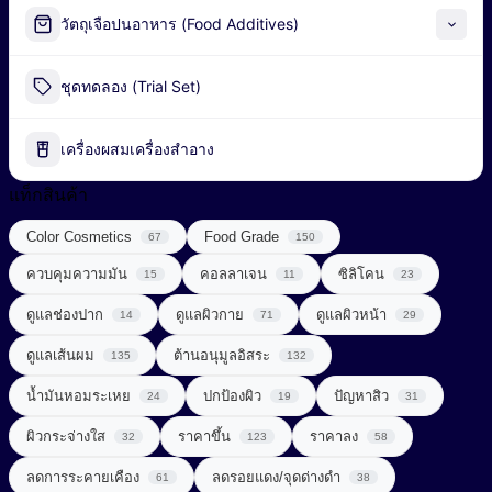
Alpha-Arbutin
วัตถุเจือปนอาหาร (Food Additives)
Peel-off Mask
Industrial Fermentation Nutrient
ชุดทดลอง (Trial Set)
น้ำมันธรรมชาติ (Natural Oil)
Pharmaceutical Excipient
น้ำมันหอมระเหย (Essential Oil)
เครื่องผสมเครื่องสำอาง
กรดอะมิโน (Amino acids)
พอลิเมอร์ (Polymer)
แท็กสินค้า
ผลิตภัณฑ์เสริมอาหาร (Food Supplements)
Color Cosmetics
Food Grade
สารก่อเจล (Gelling Agent)
67
150
ลดการอักเสบ (Anti Inflammatory)
ควบคุมความมัน
คอลลาเจน
ซิลิโคน
15
11
23
สารกันเสีย (Preservative)
วิตามินซีจากธรรมชาติ (Natural Vitamin C)
ดูแลช่องปาก
ดูแลผิวกาย
ดูแลผิวหน้า
14
71
29
สารกันแดด (Sunscreen)
วิตามินและแร่ธาตุ (Vitamins & Minerals)
ดูแลเส้นผม
ต้านอนุมูลอิสระ
135
132
สารกำจัดขน (Depilatory Agent)
Chemical Sunscreen
สารควบคุมความเป็นกรด-ด่าง (Buffering Agent)
น้ำมันหอมระเหย
ปกป้องผิว
ปัญหาสิว
24
19
31
Physical Sunscreen
สารขัดถู (Abrasive Agent)
ผิวกระจ่างใส
ราคาขึ้น
ราคาลง
32
123
58
สารต้านอนุมูลอิสระ (Anti-oxidant)
Sunscreening Agents
สารฆ่าเชื้อ (Disinfectant)
ลดการระคายเคือง
ลดรอยแดง/จุดด่างดำ
61
38
สารทำให้เกิดเจล (Gelling Agent)