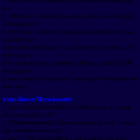
1. ใช้ง่าย สะดวก เป็นชนิดผสมน้ำ ไม่ต้องเตรียมหรือผสมให้ยุ่ง
ยาก
2. ให้สีที่สวยงาม สดใส มีความคงทนสูง เพิ่มความน่าดึงดูดใจ
ให้กับผลิตภัณฑ์
3. ช่วยสร้างความแตกต่าง โดดเด่น และน่าจดจำให้กับแบรนด์
และผลิตภัณฑ์
4. ปลอดภัยต่อผู้ใช้ เนื่องจากไม่ก่อให้เกิดการระคายเคือง แม้ใช้
กับผิวบอบบาง
5. ช่วยลดต้นทุน เพราะเป็นสีเข้มข้น ใช้ในปริมาณน้อยก็ให้สีที่
ชัดเจน คุ้มค่า
6. เหมาะสำหรับธุรกิจทุกขนาด โดยเฉพาะธุรกิจที่เน้นผลิตภัณฑ์
คุณภาพสูง
รายละเอียดการใช้งาน Auratint
:
1. เหมาะสำหรับผลิตภัณฑ์ที่ต้องการสีสันโดดเด่น เช่น แชมพู
ครีมนวดผม ครีมอาบน้ำ
2. ใช้ได้ดีกับผลิตภัณฑ์บำรุงผิว เช่น ครีมบำรุงผิว เซรั่ม โฟมล้าง
หน้า ช่วยเพิ่มความน่าสนใจ
3. สามารถใช้กับผลิตภัณฑ์ทำความสะอาดต่างๆ เช่น น้ำยา