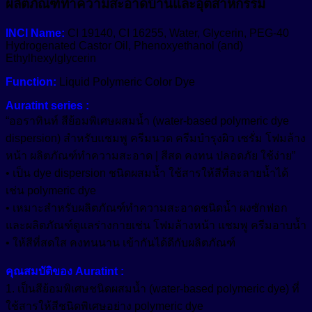
ผลิตภัณฑ์ทำความสะอาดบ้านและอุตสาหกรรม
ธรรมชาติ
สำหรับ
INCI Name:
CI 19140, CI 16255, Water, Glycerin, PEG-40
Hydrogenated Castor Oil, Phenoxyethanol (and)
ผลิตภัณฑ์
Ethylhexylglycerin
ดูแล
Function:
Liquid Polymeric Color Dye
ส่วน
ตัว
Auratint series :
เจ
“ออราทินท์ สีย้อมพิเศษผสมน้ำ (water-based polymeric dye
ล
dispersion) สำหรับแชมพู ครีมนวด ครีมบำรุงผิว เซรั่ม โฟมล้าง
ล้าง
หน้า ผลิตภัณฑ์ทำความสะอาด | สีสด คงทน ปลอดภัย ใช้ง่าย”
มือ
• เป็น dye dispersion ชนิดผสมน้ำ ใช้สารให้สีที่ละลายน้ำได้
สบู่
เช่น polymeric dye
ผลิตภัณฑ์
• เหมาะสำหรับผลิตภัณฑ์ทำความสะอาดชนิดน้ำ ผงซักฟอก
ซัก
และผลิตภัณฑ์ดูแลร่างกายเช่น โฟมล้างหน้า แชมพู ครีมอาบน้ำ
ผ้า
• ให้สีที่สดใส คงทนนาน เข้ากันได้ดีกับผลิตภัณฑ์
ผลิตภัณฑ์
คุณสมบัติของ Auratint :
ทำความ
1. เป็นสีย้อมพิเศษชนิดผสมน้ำ (water-based polymeric dye) ที่
สะอาด
ใช้สารให้สีชนิดพิเศษอย่าง polymeric dye
บ้าน