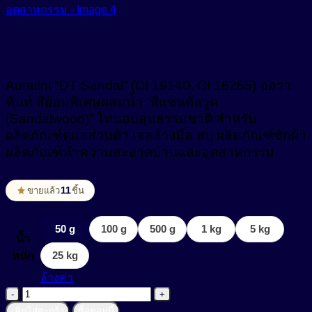
Anti-Bacteria
สารเพิ่มความขาวสว่าง (Optical Brightening Agent)
Anti-Dandruff
สารเพิ่มความคงตัว (Stabilizers)
Anti-Dryness
Anti-Hair Loss
สารเพิ่มความทึบแสง (Opacifying Agent)
Auratint “DT Sandal” (CI 19140, CI 16255) ออรา
ทินท์ สีย้อมพิเศษผสมน้ำ “สีแซนดัลวูด
Anti-Inflammation
สารเพิ่มคุณสมบัติกันน้ำ (Waterproofing Agent)
(Sandalwood)” โทนอบอุ่นธรรมชาติ สำหรับ
Anti-Irritation
ผลิตภัณฑ์ดูแลส่วนตัว เจลล้างมือ สบู่ ผลิตภัณฑ์ซักผ้า
สารเพิ่มประสิทธิภาพเนื้อสัมผัส (Sensory Enhancer)
ผลิตภัณฑ์ทำความสะอาดบ้านและอุตสาหกรรม
Anti-Microbials
สารให้ความชุ่มชื้น (Emollient)
Anti-Oxidant
11
ขายแล้ว
ชิ้น
สารให้ความชุ่มชื้น (Humectant)
Anti-Pigmentation
Natural-Emollient
50 g
100 g
500 g
1 kg
5 kg
Anti-Pollution
สีผงอนุภาคเล็กสำหรับใช้ในเครื่องสำอางเบสน้ำมัน (Castor
น้ำ
Oil Based Pigment Dispersion)
Anti-Redness
25 kg
หนัก
สีผสมเครื่องสำอาง (water-based cosmetic colorant)
ล้างค่า
Anti-Wrinkle
จำนวน
สีย้อมพิเศษผสมน้ำ (Liquid Polymeric Color Dye)
Astringent
Auratint
เพิ่มใส่ตะกร้า
ซื้อตอนนี้