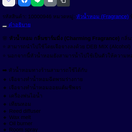
Anionic Surfactant
สารปรับความนุ่มลื่น (Conditioning Agent)
มิ่ง
Cationic Surfactant
(Charming
รหัสสินค้า:
10000946
หมวดหมู่:
หัวน้ำหอม (Fragrance)
สารปรับเนื้อสัมผัสเนียนนุ่ม (Smoothness)
Fragrance)
Non-ionic Surfactant
คำอธิบาย
กลิ่น
สารผสาน (Emulsifier)
หอม
🌸
หัวน้ำหอม กลิ่นชาร์มมิ่ง (Charming Fragrance)
กลิ่
มวล
สารสร้างฟิล์ม (Film Forming Agent)
Cream Base (Emulsifier Wax)
⭐ สามารถนำไปใช้โดยเจือจางลงด้วย DEB MIX (Alcohol)
ดอกไม้
⭐ นอกจากนี้หัวน้ำหอมยังสามารน้ำไปใช้เป็นตัวให้ความห
O/W Emulsifier
สารสร้างเนื้อมุก (Pearlizing Agent)
และ
W/O Emulsifier
น้ำมัน
สารหล่อลื่น (Lubricant)
➡️ หัวน้ำหอมทางร้านสามารถใช้ได้กับ
สกัด
W/Si Emulsifier
🔸 เจือจางทำน้ำหอมฉีดพรมร่างกาย
สารออกฤทธิ์ (Active)
ของ
🔸 เจือจางทำน้ำหอมออยแต้มชีพจร
ผล
🔸 เครื่องพ่นไอน้ำ
สารออกฤทธิ์ทางชีวภาพ (Bio Actives)
Anti Acne
ไม้
🔸 เทียนหอม
Anti Stress Repair
สารเพิ่มการละลาย (Solubilizer)
นานา
🔸 Reed diffuser
🔸 Wax melt
Anti- inflammatory
ชนิด
สารเพิ่มความข้น (Thickerner)
🔸 Oil burner
ผสม
Anti-Aging Agent
🔸 Room spray