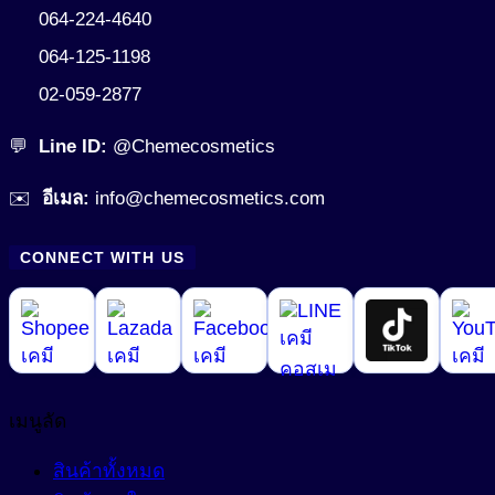
Anti-Wrinkle
064-224-4640
สีย้อมพิเศษผสมน้ำ (Liquid Polymeric Color Dye)
Astringent
064-125-1198
หัวน้ำหอม (Fragrance)
Growth Reducer
02-059-2877
อื่นๆ (Other)
Hair Conditioning Agent
💬
Line ID:
@Chemecosmetics
เมคอัพ (Makeup)
Hair Growth Factor
✉️
อีเมล:
info@chemecosmetics.com
Moisturizing Agent
แว๊กซ์ (Waxes)
Pigment
Oil Control
CONNECT WITH US
Tone Up
Protective Agent
สีเครื่องสำอาง (Color Cosmetics)
Reduce Dark Circles
Whitening Agent
เมนูลัด
สินค้าทั้งหมด