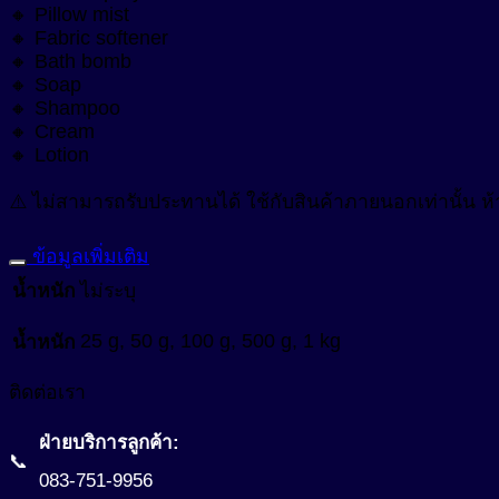
สารเพิ่มความข้น ในน้ำยาปรับผ้านุ่ม (Fabric Softener)
ผสาน
🔸 Pillow mist
Anti-Allergy
🔸 Fabric softener
เป็น
สารเพิ่มความข้นหนืด (Viscosity Controlling)
🔸 Bath bomb
Anti-Bacteria
ความ
🔸 Soap
สารเพิ่มความขาวสว่าง (Optical Brightening Agent)
สด
🔸 Shampoo
Anti-Dandruff
🔸 Cream
ชื่่น
สารเพิ่มความคงตัว (Stabilizers)
Anti-Dryness
🔸 Lotion
ไลฟ์
Anti-Hair Loss
สารเพิ่มความทึบแสง (Opacifying Agent)
สไตล์
⚠️ ไม่สามารถรับประทานได้ ใช้กับสินค้าภายนอกเท่านั้น ห
Anti-Inflammation
ชิ้น
สารเพิ่มคุณสมบัติกันน้ำ (Waterproofing Agent)
ข้อมูลเพิ่มเติม
Anti-Irritation
สารเพิ่มประสิทธิภาพเนื้อสัมผัส (Sensory Enhancer)
น้ำหนัก
ไม่ระบุ
Anti-Microbials
สารให้ความชุ่มชื้น (Emollient)
25 g, 50 g, 100 g, 500 g, 1 kg
น้ำหนัก
Anti-Oxidant
สารให้ความชุ่มชื้น (Humectant)
Anti-Pigmentation
Natural-Emollient
ติดต่อเรา
Anti-Pollution
สีผงอนุภาคเล็กสำหรับใช้ในเครื่องสำอางเบสน้ำมัน (Castor Oil
ฝ่ายบริการลูกค้า:
📞
Anti-Redness
สีผสมเครื่องสำอาง (water-based cosmetic colorant)
083-751-9956