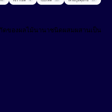
เซราไมด์
เปปไทด์
เสริมภูมิคุ้มกัน
46
4
25
27
ันสกัดของผลไม้นานาชนิดผสมผสานเป็น