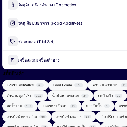
วัตถุดิบเครื่องสำอาง (Cosmetics)
Alpha-Arbutin
วัตถุเจือปนอาหาร (Food Additives)
Peel-off Mask
Industrial Fermentation Nutrient
ชุดทดลอง (Trial Set)
น้ำมันธรรมชาติ (Natural Oil)
Pharmaceutical Excipient
น้ำมันหอมระเหย (Essential Oil)
เครื่องผสมเครื่องสำอาง
กรดอะมิโน (Amino acids)
พอลิเมอร์ (Polymer)
ผลิตภัณฑ์เสริมอาหาร (Food Supplements)
แท็กสินค้า
สารก่อเจล (Gelling Agent)
ลดการอักเสบ (Anti Inflammatory)
Color Cosmetics
Food Grade
ควบคุมความมัน
67
150
15
สารกันเสีย (Preservative)
ต้านอนุมูลอิสระ
วิตามินซีจากธรรมชาติ (Natural Vitamin C)
น้ำมันหอมระเหย
ปกป้องผิว
132
24
19
สารกันแดด (Sunscreen)
ลดริ้วรอย
ลดอาการอักเสบ
สารกันน้ำ
สารก
107
12
3
วิตามินและแร่ธาตุ (Vitamins & Minerals)
สารกำจัดขน (Depilatory Agent)
Chemical Sunscreen
สารตัวช่วยประสาน
สารตัวทำละลาย
สารปรับความข้
56
14
สารควบคุมความเป็นกรด-ด่าง (Buffering Agent)
Physical Sunscreen
สารขัดถู (Abrasive Agent)