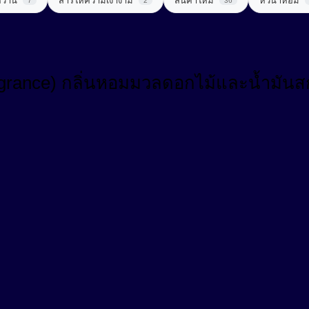
หวาน
สารให้ความเงางาม
สินค้าใหม่
หัวน้ำหอม
7
2
36
Fragrance) กลิ่นหอมมวลดอกไม้และน้ำม