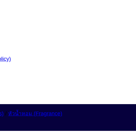
licy)
s)
/
หัวน้ำหอม (Fragrance)