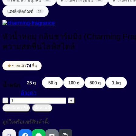
สารเพิ่มความนุ่มลื่น
สารให้ความชุ่มชื้น
สารให้ความ
20
94
สารต้านอนุมูลอิสระ (Anti-oxidant)
Sunscreening Agents
แต่งสีผลิตภัณฑ์
29
สารฆ่าเชื้อ (Disinfectant)
สารทำให้เกิดเจล (Gelling Agent)
UV Light Stabilizer
สารจัดแต่งทรงผม (Styling Agent)
สารที่ช่วยในการลดน้ำหนัก (Weight Loss Aid)
UVA + UVB Filter
หัวน้ำหอม กลิ่นชาร์มมิ่ง (Charming 
สารจับประจุโลหะ (Chelating Agent)
สารปรุงแต่งรส (Flavor Enhancer)
ความสดชื่่นไลฟ์สไตล์
สารช่วยผลัดเซลล์ผิว (Exfoliating Agent)
สารสกัดจากพืช
สารช่วยเพิ่มความคงตัว (Consistency Factors)
74
ขายแล้ว
ชิ้น
สารสกัดจากสมุนไพร (Herbal extract)
สารช่วยให้ผิวกระชับ (Firming Agent)
สารออกฤทธิ์ (Active)
25 g
50 g
100 g
500 g
1 kg
น้ำหนัก
สารช่วยให้ผิวผ่อนคลาย (Soothing Agent)
ล้างค่า
สารเสริมโปรตีน (Protein Enhancer)
จำนวน
สารทำความสะอาด (Surfactant)
สารแต่งสี (Coloring)
เพิ่มใส่ตะกร้า
ซื้อตอนนี้
หัวน้ำ
สารทำละลาย (Solvent)
Amino Acid Surfactant
หอม
สารให้ความหวาน (Sweetener)
ถูกใจหรือแชร์สินค้านี้:
กลิ่น
Amphoteric Surfactant
สารปรับ pH (pH adjust)
เพิ่มสารอาหาร (Nutrient added)
ชาร์ม
🤍