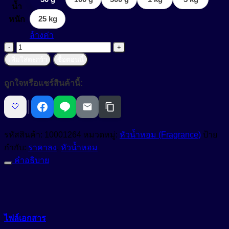
Anti-Bacteria
น้ำ
สารเพิ่มความขาวสว่าง (Optical Brightening Agent)
25 kg
หนัก
Anti-Dandruff
ล้างค่า
สารเพิ่มความคงตัว (Stabilizers)
Anti-Dryness
จำนวน
Anti-Hair Loss
Citropol
สารเพิ่มความทึบแสง (Opacifying Agent)
เพิ่มใส่ตะกร้า
ซื้อตอนนี้
F
Anti-Inflammation
สาร
สารเพิ่มคุณสมบัติกันน้ำ (Waterproofing Agent)
ถูกใจหรือแชร์สินค้านี้:
ตรึง
Anti-Irritation
สารเพิ่มประสิทธิภาพเนื้อสัมผัส (Sensory Enhancer)
กลิ่น
🤍
Anti-Microbials
น้ำหอม
สารให้ความชุ่มชื้น (Emollient)
(Fragrance
Anti-Oxidant
รหัสสินค้า:
10001264
หมวดหมู่:
หัวน้ำหอม (Fragrance)
ป้าย
Fixative)
กำกับ:
ราคาลง
,
หัวน้ำหอม
จาก
สารให้ความชุ่มชื้น (Humectant)
Anti-Pigmentation
Natural-Emollient
คำอธิบาย
ธรรมชาติ
Anti-Pollution
สีผงอนุภาคเล็กสำหรับใช้ในเครื่องสำอางเบสน้ำมัน (Castor
ช่วย
Oil Based Pigment Dispersion)
ให้
Anti-Redness
กลิ่น
สีผสมเครื่องสำอาง (water-based cosmetic colorant)
Anti-Wrinkle
หอม
ไฟล์เอกสาร
สีย้อมพิเศษผสมน้ำ (Liquid Polymeric Color Dye)
Astringent
ติด