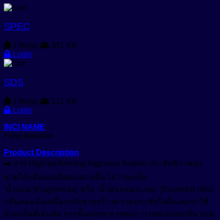
ทน
Growth Reducer
หัวน้ำหอม (Fragrance)
ยาวนาน
SPEC
Hair Conditioning Agent
ขึ้น
อื่นๆ (Other)
10
1 file(s)
351 KB
Hair Growth Factor
เท่า!
Login
เมคอัพ (Makeup)
Moisturizing Agent
ชิ้น
แว๊กซ์ (Waxes)
Pigment
SDS
Oil Control
Tone Up
Protective Agent
1 file(s)
121 KB
Login
สีเครื่องสำอาง (Color Cosmetics)
Reduce Dark Circles
INCI NAME
Polycitronellol
Whitening Agent
Product Description
➡️ สาร High-performing fragrance fixative ประสิทธิภาพสูง
ช่วยให้กลิ่นหอมติดทนนานขึ้น ไม่ว่าจะเป็น
‘น้ำหอม’(Fragrances) หรือ ‘น้ำมันหอมระเหย’ (Essential Oils)
กลิ่นหอมอันเหนือระดับช่วยสร้างความประทับใจตั้งแต่แรกใช้
ด้วยกลิ่นที่เด่นชัด จากนั้นค่อยๆ ควบคุมการปลดปล่อยกลิ่น หอม