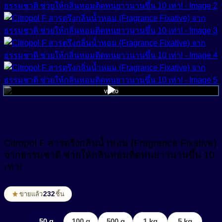
สารปรับเนื้อสัมผัสเนียนนุ่ม (Smoothness)
Non-ionic Surfactant
สารผสาน (Emulsifier)
สารสร้างฟิล์ม (Film Forming Agent)
Cream Base (Emulsifier Wax)
O/W Emulsifier
สารสร้างเนื้อมุก (Pearlizing Agent)
W/O Emulsifier
สารหล่อลื่น (Lubricant)
W/Si Emulsifier
สารออกฤทธิ์ (Active)
สารออกฤทธิ์ทางชีวภาพ (Bio Actives)
Anti Acne
Citropol F สารตรึงกลิ่นน้ำหอม (Fragrance Fixative)
Anti Stress Repair
จากธรรมชาติ ช่วยให้กลิ่นหอมติดทนยาวนานขึ้น 10
สารเพิ่มการละลาย (Solubilizer)
เท่า!
Anti- inflammatory
สารเพิ่มความข้น (Thickerner)
Anti-Aging Agent
232
ขายแล้ว
ชิ้น
สารเพิ่มความข้น ในน้ำยาปรับผ้านุ่ม (Fabric Softener)
Anti-Allergy
สารเพิ่มความข้นหนืด (Viscosity Controlling)
50 g
100 g
500 g
1 kg
5 kg