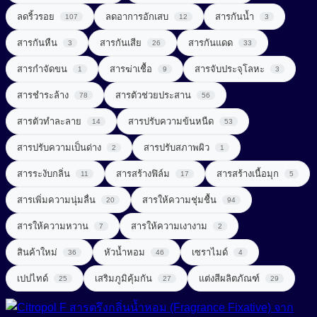
UV Light Stabilizer
ลดริ้วรอย
ลดอาการอักเสบ
สารกันน้ำ
107
12
3
สารจัดแต่งทรงผม (Styling Agent)
สารที่ช่วยในการลดน้ำหนัก (Weight Loss Aid)
UVA + UVB Filter
สารกันหืน
สารกันเสีย
สารกันแดด
3
26
33
สารจับประจุโลหะ (Chelating Agent)
สารปรุงแต่งรส (Flavor Enhancer)
สารกำจัดขน
สารฆ่าเชื้อ
สารจับประจุโลหะ
1
9
3
สารช่วยผลัดเซลล์ผิว (Exfoliating Agent)
สารสกัดจากพืช
สารชำระล้าง
สารตัวช่วยประสาน
78
56
สารช่วยเพิ่มความคงตัว (Consistency Factors)
สารสกัดจากสมุนไพร (Herbal extract)
สารตัวทำละลาย
สารปรับความข้นหนืด
14
53
สารช่วยให้ผิวกระชับ (Firming Agent)
สารออกฤทธิ์ (Active)
สารปรับความเป็นด่าง
สารปรับสภาพผิว
2
1
สารช่วยให้ผิวผ่อนคลาย (Soothing Agent)
สารระงับกลิ่น
สารสร้างฟิล์ม
สารสร้างเนื้อมุก
สารเสริมโปรตีน (Protein Enhancer)
11
17
5
สารเพิ่มความนุ่มลื่น
สารทำความสะอาด (Surfactant)
สารให้ความชุ่มชื้น
20
94
สารแต่งสี (Coloring)
สารให้ความหวาน
สารให้ความเงางาม
7
2
สารทำละลาย (Solvent)
สารให้ความหวาน (Sweetener)
Amino Acid Surfactant
สินค้าใหม่
หัวน้ำหอม
เซราไมด์
36
46
4
Amphoteric Surfactant
สารปรับ pH (pH adjust)
เพิ่มสารอาหาร (Nutrient added)
เปปไทด์
เสริมภูมิคุ้มกัน
แต่งสีผลิตภัณฑ์
25
27
29
Anionic Surfactant
สารปรับความนุ่มลื่น (Conditioning Agent)
Cationic Surfactant