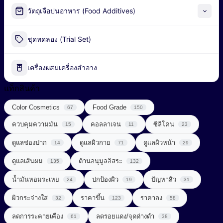
Alpha-Arbutin
วัตถุเจือปนอาหาร (Food Additives)
Peel-off Mask
Industrial Fermentation Nutrient
ชุดทดลอง (Trial Set)
น้ำมันธรรมชาติ (Natural Oil)
Pharmaceutical Excipient
น้ำมันหอมระเหย (Essential Oil)
เครื่องผสมเครื่องสำอาง
กรดอะมิโน (Amino acids)
พอลิเมอร์ (Polymer)
แท็กสินค้า
ผลิตภัณฑ์เสริมอาหาร (Food Supplements)
Color Cosmetics
Food Grade
สารก่อเจล (Gelling Agent)
67
150
ลดการอักเสบ (Anti Inflammatory)
ควบคุมความมัน
คอลลาเจน
ซิลิโคน
15
11
23
สารกันเสีย (Preservative)
วิตามินซีจากธรรมชาติ (Natural Vitamin C)
ดูแลช่องปาก
ดูแลผิวกาย
ดูแลผิวหน้า
14
71
29
สารกันแดด (Sunscreen)
วิตามินและแร่ธาตุ (Vitamins & Minerals)
ดูแลเส้นผม
ต้านอนุมูลอิสระ
135
132
สารกำจัดขน (Depilatory Agent)
Chemical Sunscreen
สารควบคุมความเป็นกรด-ด่าง (Buffering Agent)
น้ำมันหอมระเหย
ปกป้องผิว
ปัญหาสิว
24
19
31
Physical Sunscreen
สารขัดถู (Abrasive Agent)
ผิวกระจ่างใส
ราคาขึ้น
ราคาลง
32
123
58
สารต้านอนุมูลอิสระ (Anti-oxidant)
Sunscreening Agents
สารฆ่าเชื้อ (Disinfectant)
ลดการระคายเคือง
ลดรอยแดง/จุดด่างดำ
61
38
สารทำให้เกิดเจล (Gelling Agent)