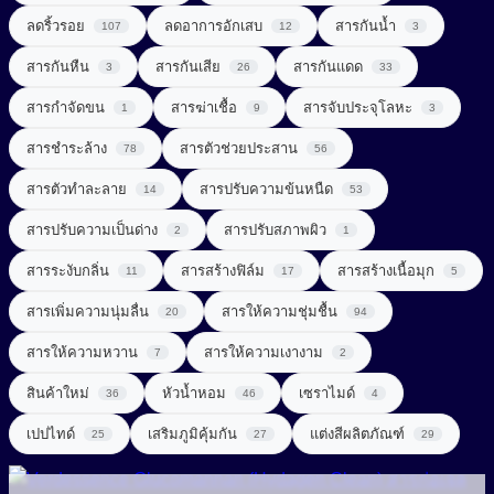
UV Light Stabilizer
ลดริ้วรอย
ลดอาการอักเสบ
สารกันน้ำ
107
12
3
สารจัดแต่งทรงผม (Styling Agent)
สารที่ช่วยในการลดน้ำหนัก (Weight Loss Aid)
UVA + UVB Filter
สารกันหืน
สารกันเสีย
สารกันแดด
3
26
33
สารจับประจุโลหะ (Chelating Agent)
สารปรุงแต่งรส (Flavor Enhancer)
สารกำจัดขน
สารฆ่าเชื้อ
สารจับประจุโลหะ
1
9
3
สารช่วยผลัดเซลล์ผิว (Exfoliating Agent)
สารสกัดจากพืช
สารชำระล้าง
สารตัวช่วยประสาน
78
56
สารช่วยเพิ่มความคงตัว (Consistency Factors)
สารสกัดจากสมุนไพร (Herbal extract)
สารตัวทำละลาย
สารปรับความข้นหนืด
14
53
สารช่วยให้ผิวกระชับ (Firming Agent)
สารออกฤทธิ์ (Active)
สารปรับความเป็นด่าง
สารปรับสภาพผิว
2
1
สารช่วยให้ผิวผ่อนคลาย (Soothing Agent)
สารระงับกลิ่น
สารสร้างฟิล์ม
สารสร้างเนื้อมุก
สารเสริมโปรตีน (Protein Enhancer)
11
17
5
สารเพิ่มความนุ่มลื่น
สารทำความสะอาด (Surfactant)
สารให้ความชุ่มชื้น
20
94
สารแต่งสี (Coloring)
สารให้ความหวาน
สารให้ความเงางาม
7
2
สารทำละลาย (Solvent)
สารให้ความหวาน (Sweetener)
Amino Acid Surfactant
สินค้าใหม่
หัวน้ำหอม
เซราไมด์
36
46
4
Amphoteric Surfactant
สารปรับ pH (pH adjust)
เพิ่มสารอาหาร (Nutrient added)
เปปไทด์
เสริมภูมิคุ้มกัน
แต่งสีผลิตภัณฑ์
25
27
29
Anionic Surfactant
สารปรับความนุ่มลื่น (Conditioning Agent)
Cationic Surfactant