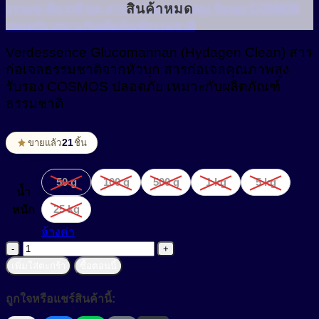
สารปรับเนื้อสัมผัสเนียนนุ่ม (Smoothness)
สินค้าหมด
Non-ionic Surfactant
สารผสาน (Emulsifier)
Verdessence Glucomannan (Hydagen Clean) สาร
ก่อเจลธรรมชาติจากหัวบุก สารก่อเจลคุณภาพสูง
สารสร้างฟิล์ม (Film Forming Agent)
Cream Base (Emulsifier Wax)
รับรอง COSMOS ปลอดภัย เหมาะกับผลิตภัณฑ์
O/W Emulsifier
สารสร้างเนื้อมุก (Pearlizing Agent)
ธรรมชาติ
W/O Emulsifier
สารหล่อลื่น (Lubricant)
21
ขายแล้ว
ชิ้น
W/Si Emulsifier
สารออกฤทธิ์ (Active)
50 g
100 g
500 g
1 kg
5 kg
น้ำ
สารออกฤทธิ์ทางชีวภาพ (Bio Actives)
Anti Acne
25 kg
หนัก
Anti Stress Repair
สารเพิ่มการละลาย (Solubilizer)
ล้างค่า
Anti- inflammatory
จำนวน
สารเพิ่มความข้น (Thickerner)
Verdessence
เพิ่มใส่ตะกร้า
ซื้อตอนนี้
Anti-Aging Agent
Glucomannan
สารเพิ่มความข้น ในน้ำยาปรับผ้านุ่ม (Fabric Softener)
(Hydagen
Anti-Allergy
ถูกใจหรือแชร์สินค้านี้:
Clean)
สารเพิ่มความข้นหนืด (Viscosity Controlling)
สาร