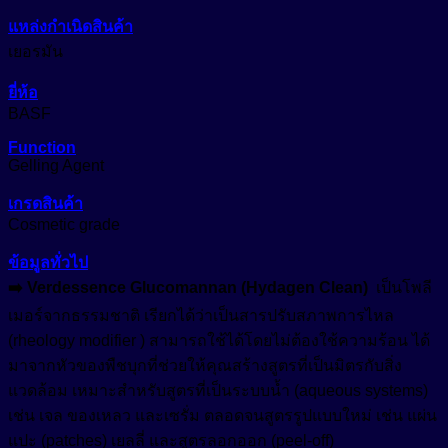
ชิ้น
Growth Reducer
แหล่งกำเนิดสินค้า
หัวน้ำหอม (Fragrance)
เยอรมัน
Hair Conditioning Agent
อื่นๆ (Other)
ยี่ห้อ
Hair Growth Factor
BASF
เมคอัพ (Makeup)
Moisturizing Agent
Function
แว๊กซ์ (Waxes)
Pigment
Gelling Agent
Oil Control
Tone Up
เกรดสินค้า
Protective Agent
Cosmetic grade
สีเครื่องสำอาง (Color Cosmetics)
Reduce Dark Circles
ข้อมูลทั่วไป
Whitening Agent
➡️ Verdessence Glucomannan (Hydagen Clean)
เป็นโพลี
เมอร์จากธรรมชาติ เรียกได้ว่าเป็นสารปรับสภาพการไหล
(rheology modifier ) สามารถใช้ได้โดยไม่ต้องใช้ความร้อน ได้
มาจากหัวของพืชบุกที่ช่วยให้คุณสร้างสูตรที่เป็นมิตรกับสิ่ง
แวดล้อม เหมาะสำหรับสูตรที่เป็นระบบน้ำ (aqueous systems)
เช่น เจล ของเหลว และเซรั่ม ตลอดจนสูตรรูปแบบใหม่ เช่น แผ่น
แปะ (patches) เยลลี่ และสูตรลอกออก (peel-off)