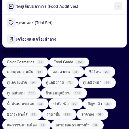
Alpha-Arbutin
วัตถุเจือปนอาหาร (Food Additives)
Peel-off Mask
Industrial Fermentation Nutrient
ชุดทดลอง (Trial Set)
น้ำมันธรรมชาติ (Natural Oil)
Pharmaceutical Excipient
น้ำมันหอมระเหย (Essential Oil)
เครื่องผสมเครื่องสำอาง
กรดอะมิโน (Amino acids)
พอลิเมอร์ (Polymer)
แท็กสินค้า
ผลิตภัณฑ์เสริมอาหาร (Food Supplements)
Color Cosmetics
Food Grade
สารก่อเจล (Gelling Agent)
67
150
ลดการอักเสบ (Anti Inflammatory)
ควบคุมความมัน
คอลลาเจน
ซิลิโคน
15
11
23
สารกันเสีย (Preservative)
วิตามินซีจากธรรมชาติ (Natural Vitamin C)
ดูแลช่องปาก
ดูแลผิวกาย
ดูแลผิวหน้า
14
71
29
สารกันแดด (Sunscreen)
วิตามินและแร่ธาตุ (Vitamins & Minerals)
ดูแลเส้นผม
ต้านอนุมูลอิสระ
135
132
สารกำจัดขน (Depilatory Agent)
Chemical Sunscreen
สารควบคุมความเป็นกรด-ด่าง (Buffering Agent)
น้ำมันหอมระเหย
ปกป้องผิว
ปัญหาสิว
24
19
31
Physical Sunscreen
สารขัดถู (Abrasive Agent)
ผิวกระจ่างใส
ราคาขึ้น
ราคาลง
32
123
58
สารต้านอนุมูลอิสระ (Anti-oxidant)
Sunscreening Agents
สารฆ่าเชื้อ (Disinfectant)
ลดการระคายเคือง
ลดรอยแดง/จุดด่างดำ
61
38
สารทำให้เกิดเจล (Gelling Agent)