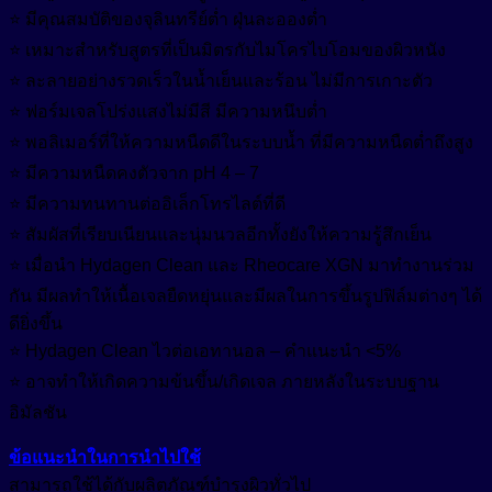
⭐ มีคุณสมบัติของจุลินทรีย์ต่ำ ฝุ่นละอองต่ำ
⭐ เหมาะสำหรับสูตรที่เป็นมิตรกับไมโครไบโอมของผิวหนัง
⭐ ละลายอย่างรวดเร็วในน้ำเย็นและร้อน ไม่มีการเกาะตัว
⭐ ฟอร์มเจลโปร่งแสงไม่มีสี มีความหนึบต่ำ
⭐ พอลิเมอร์ที่ให้ความหนืดดีในระบบน้ำ ที่มีความหนืดต่ำถึงสูง
⭐ มีความหนืดคงตัวจาก pH 4 – 7
⭐ มีความทนทานต่ออิเล็กโทรไลต์ที่ดี
⭐ สัมผัสที่เรียบเนียนและนุ่มนวลอีกทั้งยังให้ความรู้สึกเย็น
⭐ เมื่อนำ Hydagen Clean และ Rheocare XGN มาทำงานร่วม
กัน มีผลทำให้เนื้อเจลยืดหยุ่นและมีผลในการขึ้นรูปฟิล์มต่างๆ ได้
ดียิ่งขึ้น
⭐ Hydagen Clean ไวต่อเอทานอล – คำแนะนำ <5%
⭐ อาจทำให้เกิดความข้นขึ้น/เกิดเจล ภายหลังในระบบฐาน
อิมัลชัน
ข้อแนะนำในการนำไปใช้
สามารถใช้ได้กับผลิตภัณฑ์บำรุงผิวทั่วไป