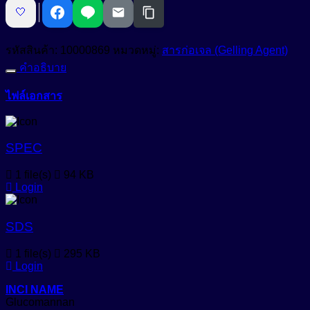
Anti-Bacteria
🤍
ก่อ
สารเพิ่มความขาวสว่าง (Optical Brightening Agent)
Anti-Dandruff
เจล
รหัสสินค้า:
10000869
หมวดหมู่:
สารก่อเจล (Gelling Agent)
ธรรมชาติ
สารเพิ่มความคงตัว (Stabilizers)
Anti-Dryness
คำอธิบาย
จาก
Anti-Hair Loss
สารเพิ่มความทึบแสง (Opacifying Agent)
หัวบุก
ไฟล์เอกสาร
สาร
Anti-Inflammation
สารเพิ่มคุณสมบัติกันน้ำ (Waterproofing Agent)
ก่อ
Anti-Irritation
เจ
สารเพิ่มประสิทธิภาพเนื้อสัมผัส (Sensory Enhancer)
SPEC
Anti-Microbials
ล
สารให้ความชุ่มชื้น (Emollient)
คุณภาพ
1 file(s)
94 KB
Anti-Oxidant
Login
สูง
สารให้ความชุ่มชื้น (Humectant)
Anti-Pigmentation
Natural-Emollient
รับรอง
COSMOS
SDS
Anti-Pollution
สีผงอนุภาคเล็กสำหรับใช้ในเครื่องสำอางเบสน้ำมัน (Castor
ปลอดภัย
Oil Based Pigment Dispersion)
Anti-Redness
1 file(s)
295 KB
เหมาะ
Login
สีผสมเครื่องสำอาง (water-based cosmetic colorant)
กับ
Anti-Wrinkle
ผลิตภัณฑ์
INCI NAME
สีย้อมพิเศษผสมน้ำ (Liquid Polymeric Color Dye)
Glucomannan
Astringent
ธรรมชาติ