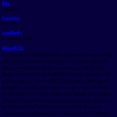
ยี่ห้อ
Growth Reducer
หัวน้ำหอม (Fragrance)
Nanogen
Hair Conditioning Agent
อื่นๆ (Other)
Function
UV Filter
Hair Growth Factor
เมคอัพ (Makeup)
เกรดสินค้า
Moisturizing Agent
Cosmetics grade
แว๊กซ์ (Waxes)
Pigment
Oil Control
ข้อมูลทั่วไป
Tone Up
Protective Agent
สาร Non-Nano TiO2 ที่เคลือบด้วย Isostearate Groups ช่วยให้
เกลี่ยง่าย กระจายตัวสม่ำเสมอ ลดการเกาะรวมตัวได้อย่างดี
สีเครื่องสำอาง (Color Cosmetics)
Reduce Dark Circles
เยี่ยม และช่วยเพิ่ม ประสิทธิภาพการกันแดด ให้สี Tone Up
Whitening Agent
Bright อัพผิวขาวไบร์ทขึ้นทันทีที่ใช้ Consumer Benefits เกลี่ย
ง่าย ไม่เหนอะหนะ สามารถใช้ได้ใน กันแดด, รองพื้น Liquid
foundation, Lipstick, Eye shadow และสูตร Tone-Up ปรับผิว
ขาววั๊บ ทันตาเห็น ไม่เลอะ ไม่มีคราบขาวติดเสื้อ คงความหนืด
ได้ดี แม้ใน Carrier Oils ที่แตกต่างกัน ทดสอบโดยการกระจาย
ตัว Pigments 50% ในตัวทำละลายแต่ละชนิด สังเกตการ
เปลี่ยนแปลงความหนืดเป็นเวลา 1 เดือน พบว่า ITT TITAN 95