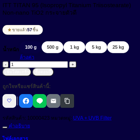
สารปรับเนื้อสัมผัสเนียนนุ่ม (Smoothness)
ITT TITAN 95 (Isopropyl Titanium Triisostearate)
Non-ionic Surfactant
Non-nano TiO2 กระจายตัวดี
สารผสาน (Emulsifier)
57
ขายแล้ว
ชิ้น
สารสร้างฟิล์ม (Film Forming Agent)
Cream Base (Emulsifier Wax)
O/W Emulsifier
สารสร้างเนื้อมุก (Pearlizing Agent)
100 g
500 g
1 kg
5 kg
25 kg
น้ำหนัก
W/O Emulsifier
สารหล่อลื่น (Lubricant)
ล้างค่า
จำนวน
W/Si Emulsifier
สารออกฤทธิ์ (Active)
ITT
เพิ่มใส่ตะกร้า
ซื้อตอนนี้
TITAN
95
สารออกฤทธิ์ทางชีวภาพ (Bio Actives)
Anti Acne
ถูกใจหรือแชร์สินค้านี้:
(Isopropyl
Titanium
Anti Stress Repair
สารเพิ่มการละลาย (Solubilizer)
Triisostearate)
🤍
Non-
Anti- inflammatory
nano
สารเพิ่มความข้น (Thickerner)
TiO2
รหัสสินค้า:
10000423
หมวดหมู่:
UVA + UVB Filter
Anti-Aging Agent
กระจาย
สารเพิ่มความข้น ในน้ำยาปรับผ้านุ่ม (Fabric Softener)
คำอธิบาย
Anti-Allergy
ตัวดี
สารเพิ่มความข้นหนืด (Viscosity Controlling)
ไฟล์เอกสาร
ชิ้น