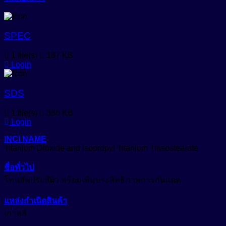
Anti-Bacteria
สารเพิ่มความขาวสว่าง (Optical Brightening Agent)
Anti-Dandruff
SPEC
สารเพิ่มความคงตัว (Stabilizers)
Anti-Dryness
1 file(s)
187 KB
Anti-Hair Loss
สารเพิ่มความทึบแสง (Opacifying Agent)
Login
Anti-Inflammation
สารเพิ่มคุณสมบัติกันน้ำ (Waterproofing Agent)
SDS
Anti-Irritation
สารเพิ่มประสิทธิภาพเนื้อสัมผัส (Sensory Enhancer)
Anti-Microbials
1 file(s)
386 KB
Login
สารให้ความชุ่มชื้น (Emollient)
Anti-Oxidant
INCI NAME
สารให้ความชุ่มชื้น (Humectant)
Titanium Dioxide and Isopropyl Titanium Triisostearate
Anti-Pigmentation
Natural-Emollient
Anti-Pollution
ชื่อทั่วไป
สีผงอนุภาคเล็กสำหรับใช้ในเครื่องสำอางเบสน้ำมัน (Castor
Oil Based Pigment Dispersion)
โทนอัพปรับสีผิว พร้อมเพิ่มประสิทธิภาพการกันแดด
Anti-Redness
สีผสมเครื่องสำอาง (water-based cosmetic colorant)
แหล่งกำเนิดสินค้า
Anti-Wrinkle
เกาหลี
สีย้อมพิเศษผสมน้ำ (Liquid Polymeric Color Dye)
Astringent