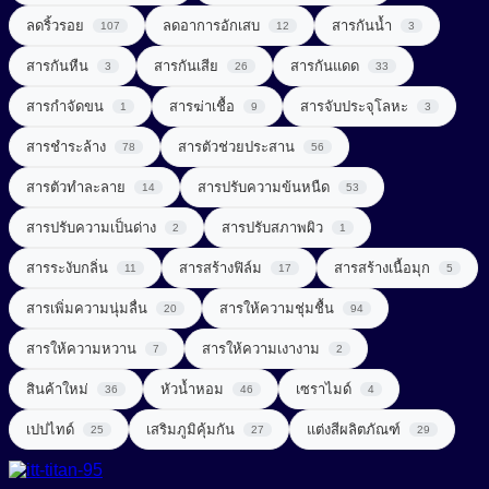
UV Light Stabilizer
ลดริ้วรอย
ลดอาการอักเสบ
สารกันน้ำ
107
12
3
สารจัดแต่งทรงผม (Styling Agent)
สารที่ช่วยในการลดน้ำหนัก (Weight Loss Aid)
UVA + UVB Filter
สารกันหืน
สารกันเสีย
สารกันแดด
3
26
33
สารจับประจุโลหะ (Chelating Agent)
สารปรุงแต่งรส (Flavor Enhancer)
สารกำจัดขน
สารฆ่าเชื้อ
สารจับประจุโลหะ
1
9
3
สารช่วยผลัดเซลล์ผิว (Exfoliating Agent)
สารสกัดจากพืช
สารชำระล้าง
สารตัวช่วยประสาน
78
56
สารช่วยเพิ่มความคงตัว (Consistency Factors)
สารสกัดจากสมุนไพร (Herbal extract)
สารตัวทำละลาย
สารปรับความข้นหนืด
14
53
สารช่วยให้ผิวกระชับ (Firming Agent)
สารออกฤทธิ์ (Active)
สารปรับความเป็นด่าง
สารปรับสภาพผิว
2
1
สารช่วยให้ผิวผ่อนคลาย (Soothing Agent)
สารระงับกลิ่น
สารสร้างฟิล์ม
สารสร้างเนื้อมุก
สารเสริมโปรตีน (Protein Enhancer)
11
17
5
สารเพิ่มความนุ่มลื่น
สารทำความสะอาด (Surfactant)
สารให้ความชุ่มชื้น
20
94
สารแต่งสี (Coloring)
สารให้ความหวาน
สารให้ความเงางาม
7
2
สารทำละลาย (Solvent)
สารให้ความหวาน (Sweetener)
Amino Acid Surfactant
สินค้าใหม่
หัวน้ำหอม
เซราไมด์
36
46
4
Amphoteric Surfactant
สารปรับ pH (pH adjust)
เพิ่มสารอาหาร (Nutrient added)
เปปไทด์
เสริมภูมิคุ้มกัน
แต่งสีผลิตภัณฑ์
25
27
29
Anionic Surfactant
สารปรับความนุ่มลื่น (Conditioning Agent)
Cationic Surfactant