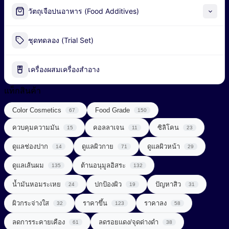
Alpha-Arbutin
วัตถุเจือปนอาหาร (Food Additives)
Peel-off Mask
Industrial Fermentation Nutrient
ชุดทดลอง (Trial Set)
น้ำมันธรรมชาติ (Natural Oil)
Pharmaceutical Excipient
น้ำมันหอมระเหย (Essential Oil)
เครื่องผสมเครื่องสำอาง
กรดอะมิโน (Amino acids)
พอลิเมอร์ (Polymer)
แท็กสินค้า
ผลิตภัณฑ์เสริมอาหาร (Food Supplements)
Color Cosmetics
Food Grade
สารก่อเจล (Gelling Agent)
67
150
ลดการอักเสบ (Anti Inflammatory)
ควบคุมความมัน
คอลลาเจน
ซิลิโคน
15
11
23
สารกันเสีย (Preservative)
วิตามินซีจากธรรมชาติ (Natural Vitamin C)
ดูแลช่องปาก
ดูแลผิวกาย
ดูแลผิวหน้า
14
71
29
สารกันแดด (Sunscreen)
วิตามินและแร่ธาตุ (Vitamins & Minerals)
ดูแลเส้นผม
ต้านอนุมูลอิสระ
135
132
สารกำจัดขน (Depilatory Agent)
Chemical Sunscreen
สารควบคุมความเป็นกรด-ด่าง (Buffering Agent)
น้ำมันหอมระเหย
ปกป้องผิว
ปัญหาสิว
24
19
31
Physical Sunscreen
สารขัดถู (Abrasive Agent)
ผิวกระจ่างใส
ราคาขึ้น
ราคาลง
32
123
58
สารต้านอนุมูลอิสระ (Anti-oxidant)
Sunscreening Agents
สารฆ่าเชื้อ (Disinfectant)
ลดการระคายเคือง
ลดรอยแดง/จุดด่างดำ
61
38
สารทำให้เกิดเจล (Gelling Agent)