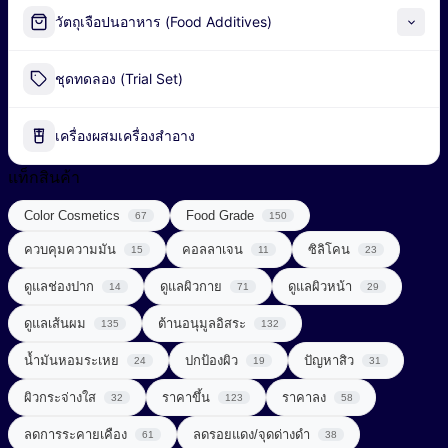
Alpha-Arbutin
วัตถุเจือปนอาหาร (Food Additives)
Peel-off Mask
Industrial Fermentation Nutrient
ชุดทดลอง (Trial Set)
น้ำมันธรรมชาติ (Natural Oil)
Pharmaceutical Excipient
น้ำมันหอมระเหย (Essential Oil)
เครื่องผสมเครื่องสำอาง
กรดอะมิโน (Amino acids)
พอลิเมอร์ (Polymer)
แท็กสินค้า
ผลิตภัณฑ์เสริมอาหาร (Food Supplements)
Color Cosmetics
Food Grade
สารก่อเจล (Gelling Agent)
67
150
ลดการอักเสบ (Anti Inflammatory)
ควบคุมความมัน
คอลลาเจน
ซิลิโคน
15
11
23
สารกันเสีย (Preservative)
วิตามินซีจากธรรมชาติ (Natural Vitamin C)
ดูแลช่องปาก
ดูแลผิวกาย
ดูแลผิวหน้า
14
71
29
สารกันแดด (Sunscreen)
วิตามินและแร่ธาตุ (Vitamins & Minerals)
ดูแลเส้นผม
ต้านอนุมูลอิสระ
135
132
สารกำจัดขน (Depilatory Agent)
Chemical Sunscreen
สารควบคุมความเป็นกรด-ด่าง (Buffering Agent)
น้ำมันหอมระเหย
ปกป้องผิว
ปัญหาสิว
24
19
31
Physical Sunscreen
สารขัดถู (Abrasive Agent)
ผิวกระจ่างใส
ราคาขึ้น
ราคาลง
32
123
58
สารต้านอนุมูลอิสระ (Anti-oxidant)
Sunscreening Agents
สารฆ่าเชื้อ (Disinfectant)
ลดการระคายเคือง
ลดรอยแดง/จุดด่างดำ
61
38
สารทำให้เกิดเจล (Gelling Agent)