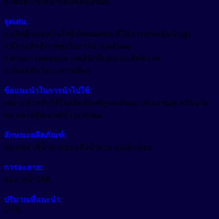
o เพิ่มความหนาแน่นของเส้นผม
จุดเด่น:
o ผลิตด้วยเทคโนโลยี Biossentia ที่ให้สารสกัดเข้มข้นสูง
o มีประสิทธิภาพสูงในการบำรุงเส้นผม
o ผ่านการทดสอบทางคลินิกยืนยันประสิทธิภาพ
o ปลอดภัย ไม่ระคายเคือง
ข้อแนะนำในการนำไปใช้:
เหมาะสำหรับใช้ในผลิตภัณฑ์ดูแลเส้นผม เช่น แชมพู ครีมนวด
ผม และทรีทเมนต์บำรุงเส้นผม
ลักษณะผลิตภัณฑ์:
ของเหลวสีน้ำตาลอ่อนถึงน้ำตาล ขุ่นเล็กน้อย
การละลาย:
ละลายน้ำได้ดี
ปริมาณที่แนะนำ:
1-5%