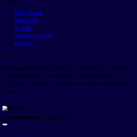
เมนูลัด
สินค้าทั้งหมด
สินค้าถูกใจ
คำสั่งซื้อ
แจ้งชำระค่าสินค้า
บทความ
เกี่ยวกับเรา
เคมีคอสเมติกส์
เป็นตัวแทนจัดจำหน่ายเคมีภัณฑ์ ขายเคมีภัณฑ์
สารตั้งต้นเครื่องสำอาง วัตถุดิบต่างๆ ที่ใช้ผลิตเครื่องสำอาง
หัวน้ำหอม น้ำมันหอมระเหย น้ำมันธรรมชาติ และวัตถุเจือปน
อาหาร
Chemecosmetics
: Since 2021
หน้าแรก