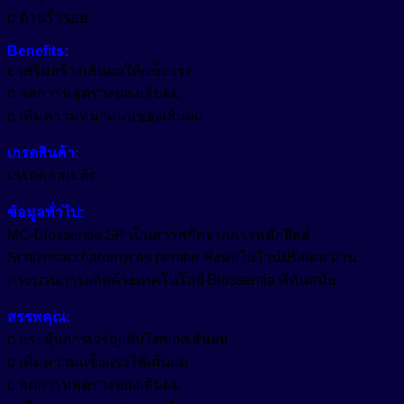
o ต้านริ้วรอย
ผิว
Growth Reducer
หัวน้ำหอม (Fragrance)
เปล่ง
Benefits:
Hair Conditioning Agent
อื่นๆ (Other)
ประกาย
o เสริมสร้างเส้นผมให้แข็งแรง
สวย
Hair Growth Factor
o ลดการหลุดร่วงของเส้นผม
เมคอัพ (Makeup)
ล้ำ
o เพิ่มความหนาแน่นของเส้นผม
Moisturizing Agent
เหนือ
แว๊กซ์ (Waxes)
Pigment
Oil Control
เกรดสินค้า:
กาล
เกรดคอสเมติก
เวลา
Tone Up
Protective Agent
ชิ้น
ข้อมูลทั่วไป:
สีเครื่องสำอาง (Color Cosmetics)
Reduce Dark Circles
MC-Biossentia SP เป็นสารสกัดจากการหมักยีสต์
Whitening Agent
Schizosaccharomyces pombe ซึ่งพบในไวน์ฝรั่งเศส ผ่าน
กระบวนการผลิตด้วยเทคโนโลยี Biossentia ที่ทันสมัย
สรรพคุณ:
o กระตุ้นการเจริญเติบโตของเส้นผม
o เพิ่มความแข็งแรงให้เส้นผม
o ลดการหลุดร่วงของเส้นผม