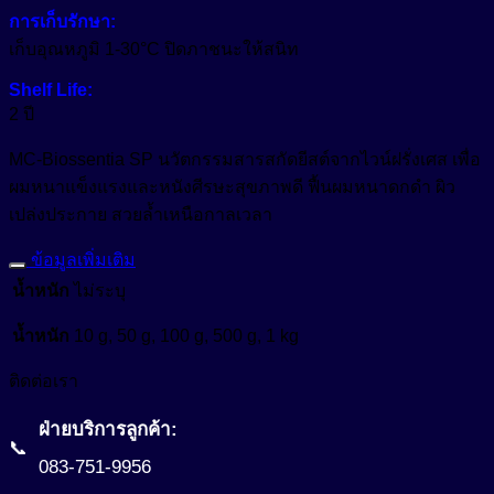
การเก็บรักษา:
เก็บอุณหภูมิ 1-30°C ปิดภาชนะให้สนิท
Shelf Life:
2 ปี
MC-Biossentia SP นวัตกรรมสารสกัดยีสต์จากไวน์ฝรั่งเศส เพื่อ
ผมหนาแข็งแรงและหนังศีรษะสุขภาพดี ฟื้นผมหนาดกดำ ผิว
เปล่งประกาย สวยล้ำเหนือกาลเวลา
ข้อมูลเพิ่มเติม
น้ำหนัก
ไม่ระบุ
น้ำหนัก
10 g, 50 g, 100 g, 500 g, 1 kg
ติดต่อเรา
ฝ่ายบริการลูกค้า:
📞
083-751-9956