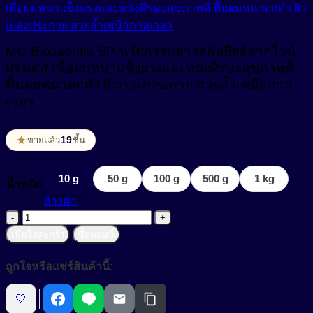
สารปรับเนื้อสัมผัสเนียนนุ่ม (Smoothness)
Non-ionic Surfactant
สารผสาน (Emulsifier)
MC-Biossentia SP นวัตกรรมสารสกัดยีสต์จากไวน์
ฝรั่งเศส เพื่อผมหนาแข็งแรงและหนังศีรษะสุขภาพดี
สารสร้างฟิล์ม (Film Forming Agent)
Cream Base (Emulsifier Wax)
ฟื้นผมหนาดกดำ ผิวเปล่งประกาย สวยล้ำเหนือกาล
O/W Emulsifier
สารสร้างเนื้อมุก (Pearlizing Agent)
เวลา
W/O Emulsifier
สารหล่อลื่น (Lubricant)
19
ขายแล้ว
ชิ้น
W/Si Emulsifier
สารออกฤทธิ์ (Active)
10 g
50 g
100 g
500 g
1 kg
น้ำหนัก
สารออกฤทธิ์ทางชีวภาพ (Bio Actives)
Anti Acne
ล้างค่า
Anti Stress Repair
จำนวน
สารเพิ่มการละลาย (Solubilizer)
MC-
เพิ่มใส่ตะกร้า
ซื้อตอนนี้
Anti- inflammatory
Biossentia
สารเพิ่มความข้น (Thickerner)
SP
ถูกใจหรือแชร์สินค้านี้:
Anti-Aging Agent
นวัตกรรม
สารเพิ่มความข้น ในน้ำยาปรับผ้านุ่ม (Fabric Softener)
สาร
Anti-Allergy
🤍
สารเพิ่มความข้นหนืด (Viscosity Controlling)
สกัด