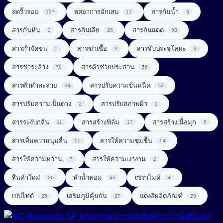
UV Light Stabilizer
ลดริ้วรอย
ลดอาการอักเสบ
สารกันน้ำ
107
12
3
สารจัดแต่งทรงผม (Styling Agent)
สารที่ช่วยในการลดน้ำหนัก (Weight Loss Aid)
UVA + UVB Filter
สารกันหืน
สารกันเสีย
สารกันแดด
3
26
33
สารจับประจุโลหะ (Chelating Agent)
สารปรุงแต่งรส (Flavor Enhancer)
สารกำจัดขน
สารฆ่าเชื้อ
สารจับประจุโลหะ
1
9
3
สารช่วยผลัดเซลล์ผิว (Exfoliating Agent)
สารสกัดจากพืช
สารชำระล้าง
สารตัวช่วยประสาน
78
56
สารช่วยเพิ่มความคงตัว (Consistency Factors)
สารสกัดจากสมุนไพร (Herbal extract)
สารตัวทำละลาย
สารปรับความข้นหนืด
14
53
สารช่วยให้ผิวกระชับ (Firming Agent)
สารออกฤทธิ์ (Active)
สารปรับความเป็นด่าง
สารปรับสภาพผิว
2
1
สารช่วยให้ผิวผ่อนคลาย (Soothing Agent)
สารระงับกลิ่น
สารสร้างฟิล์ม
สารสร้างเนื้อมุก
สารเสริมโปรตีน (Protein Enhancer)
11
17
5
สารเพิ่มความนุ่มลื่น
สารทำความสะอาด (Surfactant)
สารให้ความชุ่มชื้น
20
94
สารแต่งสี (Coloring)
สารให้ความหวาน
สารให้ความเงางาม
7
2
สารทำละลาย (Solvent)
สารให้ความหวาน (Sweetener)
Amino Acid Surfactant
สินค้าใหม่
หัวน้ำหอม
เซราไมด์
36
46
4
Amphoteric Surfactant
สารปรับ pH (pH adjust)
เพิ่มสารอาหาร (Nutrient added)
เปปไทด์
เสริมภูมิคุ้มกัน
แต่งสีผลิตภัณฑ์
25
27
29
Anionic Surfactant
สารปรับความนุ่มลื่น (Conditioning Agent)
Cationic Surfactant