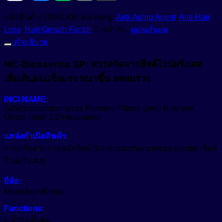
Anti-Bacteria
ยีสต์
สารเพิ่มความขาวสว่าง (Optical Brightening Agent)
รหัสสินค้า:
10001436
หมวดหมู่:
Anti-Aging Agent
,
Anti-Hair
Anti-Dandruff
จาก
Loss
,
Hair Growth Factor
ป้ายกำกับ:
ดูแลเส้นผม
ไวน์
สารเพิ่มความคงตัว (Stabilizers)
Anti-Dryness
คำอธิบาย
ฝรั่งเศส
Anti-Hair Loss
สารเพิ่มความทึบแสง (Opacifying Agent)
เพื่อ
MC-Biossentia SP: สารสกัดจากยีสต์ไวน์ฝรั่งเศส
ผม
Anti-Inflammation
เพื่อเส้นผมแข็งแรง หนาขึ้น ลดผมร่วง
สารเพิ่มคุณสมบัติกันน้ำ (Waterproofing Agent)
หนา
Anti-Irritation
แข็ง
สารเพิ่มประสิทธิภาพเนื้อสัมผัส (Sensory Enhancer)
INCI NAME:
แรง
Schizosaccharomyces Ferment Filtrate (and) Butylene
Anti-Microbials
Glycol (and) 1,2-Hexanediol
และ
สารให้ความชุ่มชื้น (Emollient)
Anti-Oxidant
หนัง
แหล่งกำเนิดสินค้า:
สารให้ความชุ่มชื้น (Humectant)
ศีรษะ
Anti-Pigmentation
Natural-Emollient
สารสกัดจากการหมักยีสต์ Schizosaccharomyces pombe (ยีสต์
สุขภาพ
ไวน์ฝรั่งเศส)
Anti-Pollution
สีผงอนุภาคเล็กสำหรับใช้ในเครื่องสำอางเบสน้ำมัน (Castor
ดี
Oil Based Pigment Dispersion)
Anti-Redness
ยี่ห้อ:
ฟื้น
Morechem/Korea
สีผสมเครื่องสำอาง (water-based cosmetic colorant)
ผม
Anti-Wrinkle
หนา
Functions:
สีย้อมพิเศษผสมน้ำ (Liquid Polymeric Color Dye)
Astringent
o บำรุงเส้นผม
ดกดำ