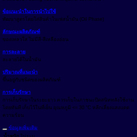
ข้อแนะนำในการนำไปใช้
พัฒนาสูตรโดยใส่สินค้าในเฟสน้ำมัน (Oil Phase)
ลักษณะผลิตภัณฑ์
ของเหลวใส ไม่มีสี-สีเหลืองอ่อน
การละลาย
ละลายได้ในน้ำมัน
ปริมาณที่แนะนำ
ขึ้นอยู่กับชนิดของผลิตภัณฑ์
การเก็บรักษา
การเก็บรักษาในระยะยาว ควรเก็บในภาชนะปิดสนิทหลังใช้งาน
โดยทันที เก็บไว้ในที่เย็น อุณหภูมิ <= 30 °C หลีกเลี่ยงแสงแดด
ความร้อน
ข้อมูลเพิ่มเติม
น้ำหนัก
ไม่ระบุ