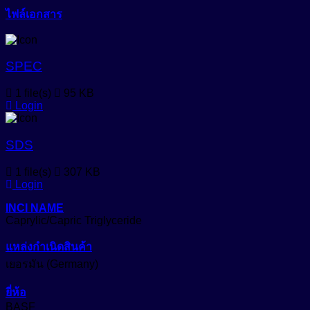
Anti-Bacteria
ชิ้น
ไฟล์เอกสาร
สารเพิ่มความขาวสว่าง (Optical Brightening Agent)
Anti-Dandruff
สารเพิ่มความคงตัว (Stabilizers)
Anti-Dryness
SPEC
Anti-Hair Loss
สารเพิ่มความทึบแสง (Opacifying Agent)
1 file(s)
95 KB
Anti-Inflammation
Login
สารเพิ่มคุณสมบัติกันน้ำ (Waterproofing Agent)
Anti-Irritation
สารเพิ่มประสิทธิภาพเนื้อสัมผัส (Sensory Enhancer)
SDS
Anti-Microbials
สารให้ความชุ่มชื้น (Emollient)
1 file(s)
307 KB
Anti-Oxidant
Login
สารให้ความชุ่มชื้น (Humectant)
Anti-Pigmentation
Natural-Emollient
INCI NAME
Caprylic/Capric Triglyceride
Anti-Pollution
สีผงอนุภาคเล็กสำหรับใช้ในเครื่องสำอางเบสน้ำมัน (Castor
Oil Based Pigment Dispersion)
แหล่งกำเนิดสินค้า
Anti-Redness
เยอรมัน (Germany)
สีผสมเครื่องสำอาง (water-based cosmetic colorant)
Anti-Wrinkle
ยี่ห้อ
สีย้อมพิเศษผสมน้ำ (Liquid Polymeric Color Dye)
Astringent
BASF