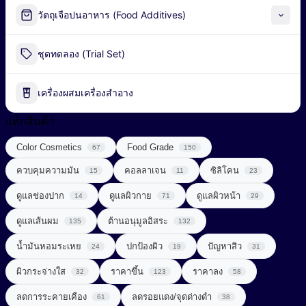
Alpha-Arbutin
วัตถุเจือปนอาหาร (Food Additives)
Peel-off Mask
Industrial Fermentation Nutrient
ชุดทดลอง (Trial Set)
น้ำมันธรรมชาติ (Natural Oil)
Pharmaceutical Excipient
น้ำมันหอมระเหย (Essential Oil)
เครื่องผสมเครื่องสำอาง
กรดอะมิโน (Amino acids)
พอลิเมอร์ (Polymer)
แท็กสินค้า
ผลิตภัณฑ์เสริมอาหาร (Food Supplements)
Color Cosmetics
Food Grade
สารก่อเจล (Gelling Agent)
67
150
ลดการอักเสบ (Anti Inflammatory)
ควบคุมความมัน
คอลลาเจน
ซิลิโคน
15
11
23
สารกันเสีย (Preservative)
วิตามินซีจากธรรมชาติ (Natural Vitamin C)
ดูแลช่องปาก
ดูแลผิวกาย
ดูแลผิวหน้า
14
71
29
สารกันแดด (Sunscreen)
วิตามินและแร่ธาตุ (Vitamins & Minerals)
ดูแลเส้นผม
ต้านอนุมูลอิสระ
135
132
สารกำจัดขน (Depilatory Agent)
Chemical Sunscreen
สารควบคุมความเป็นกรด-ด่าง (Buffering Agent)
น้ำมันหอมระเหย
ปกป้องผิว
ปัญหาสิว
24
19
31
Physical Sunscreen
สารขัดถู (Abrasive Agent)
ผิวกระจ่างใส
ราคาขึ้น
ราคาลง
32
123
58
สารต้านอนุมูลอิสระ (Anti-oxidant)
Sunscreening Agents
สารฆ่าเชื้อ (Disinfectant)
ลดการระคายเคือง
ลดรอยแดง/จุดด่างดำ
61
38
สารทำให้เกิดเจล (Gelling Agent)