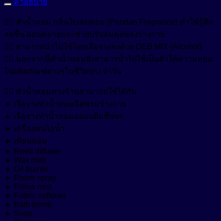
คำอธิบาย
Anti-Bacteria
รู้สึก
สารเพิ่มความขาวสว่าง (Optical Brightening Agent)
Anti-Dandruff
👉🏼 หัวน้ำหอม กลิ่นใบเตยหอม (Pandan Fragrance) ทำให้รู้สึก
สดชื่น
สดชื่น ผ่อนคลายและช่วยปรับสมดุลของร่างกาย
ผ่อน
สารเพิ่มความคงตัว (Stabilizers)
Anti-Dryness
👉🏼 สามารถนำไปใช้โดยเจือจางลงด้วย DEB MIX (Alcohol)
คลาย
Anti-Hair Loss
สารเพิ่มความทึบแสง (Opacifying Agent)
👉🏼 นอกจากนี้หัวน้ำหอมยังสามารน้ำไปใช้เป็นตัวให้ความหอม
และ
ในผลิตภัณฑ์ต่างๆในชีวิตประจำวัน
ช่วย
Anti-Inflammation
สารเพิ่มคุณสมบัติกันน้ำ (Waterproofing Agent)
ปรับ
👉🏼 หัวน้ำหอมทางร้านสามารถใช้ได้กับ
Anti-Irritation
สมดุล
สารเพิ่มประสิทธิภาพเนื้อสัมผัส (Sensory Enhancer)
🔸 เจือจางทำน้ำหอมฉีดพรมร่างกาย
ของ
Anti-Microbials
🔸 เจือจางทำน้ำหอมออยแต้มชีพจร
ร่างกาย
สารให้ความชุ่มชื้น (Emollient)
Anti-Oxidant
🔸 เครื่องพ่นไอน้ำ
ชิ้น
🔸 เทียนหอม
สารให้ความชุ่มชื้น (Humectant)
Anti-Pigmentation
Natural-Emollient
🔸 Reed diffuser
🔸 Wax melt
Anti-Pollution
สีผงอนุภาคเล็กสำหรับใช้ในเครื่องสำอางเบสน้ำมัน (Castor
🔸 Oil burner
Oil Based Pigment Dispersion)
🔸 Room spray
Anti-Redness
🔸 Pillow mist
สีผสมเครื่องสำอาง (water-based cosmetic colorant)
🔸 Fabric softener
Anti-Wrinkle
🔸 Bath bomb
🔸 Soap
สีย้อมพิเศษผสมน้ำ (Liquid Polymeric Color Dye)
Astringent