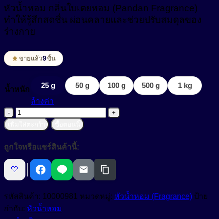
สารปรับเนื้อสัมผัสเนียนนุ่ม (Smoothness)
หัวน้ำหอม กลิ่นใบเตยหอม (Pandan Fragrance)
Non-ionic Surfactant
ทำให้รู้สึกสดชื่น ผ่อนคลายและช่วยปรับสมดุลของ
สารผสาน (Emulsifier)
ร่างกาย
สารสร้างฟิล์ม (Film Forming Agent)
Cream Base (Emulsifier Wax)
9
ขายแล้ว
ชิ้น
O/W Emulsifier
สารสร้างเนื้อมุก (Pearlizing Agent)
W/O Emulsifier
25 g
50 g
100 g
500 g
1 kg
สารหล่อลื่น (Lubricant)
น้ำหนัก
ล้างค่า
W/Si Emulsifier
สารออกฤทธิ์ (Active)
จำนวน
เพิ่มใส่ตะกร้า
ซื้อตอนนี้
หัวน้ำ
สารออกฤทธิ์ทางชีวภาพ (Bio Actives)
Anti Acne
หอม
ถูกใจหรือแชร์สินค้านี้:
กลิ่น
Anti Stress Repair
สารเพิ่มการละลาย (Solubilizer)
ใบ
Anti- inflammatory
🤍
สารเพิ่มความข้น (Thickerner)
เตย
หอม
Anti-Aging Agent
สารเพิ่มความข้น ในน้ำยาปรับผ้านุ่ม (Fabric Softener)
รหัสสินค้า:
10000981
หมวดหมู่:
หัวน้ำหอม (Fragrance)
ป้าย
(Pandan
Anti-Allergy
Fragrance)
กำกับ:
หัวน้ำหอม
สารเพิ่มความข้นหนืด (Viscosity Controlling)
ทำให้