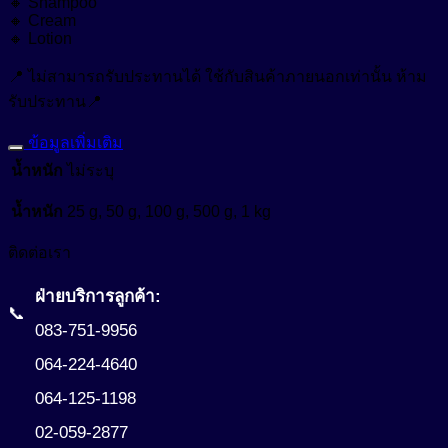
🔸 Shampoo
🔸 Cream
Growth Reducer
หัวน้ำหอม (Fragrance)
🔸 Lotion
Hair Conditioning Agent
อื่นๆ (Other)
📍 ไม่สามารถรับประทานได้ ใช้กับสินค้าภายนอกเท่านั้น ห้าม
Hair Growth Factor
รับประทาน📍
เมคอัพ (Makeup)
Moisturizing Agent
ข้อมูลเพิ่มเติม
แว๊กซ์ (Waxes)
Pigment
Oil Control
น้ำหนัก
ไม่ระบุ
Tone Up
Protective Agent
น้ำหนัก
25 g, 50 g, 100 g, 500 g, 1 kg
สีเครื่องสำอาง (Color Cosmetics)
Reduce Dark Circles
ติดต่อเรา
Whitening Agent
ฝ่ายบริการลูกค้า:
📞
083-751-9956
064-224-4640
064-125-1198
02-059-2877