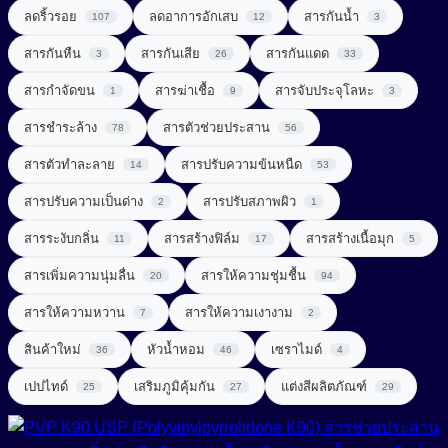
UV Light Stabilizer
ลดริ้วรอย
ลดอาการอักเสบ
สารกันน้ำ
107
12
3
สารจัดแต่งทรงผม (Styling Agent)
สารที่ช่วยในการลดน้ำหนัก (Weight Loss Aid)
UVA + UVB Filter
สารกันหืน
สารกันเสีย
สารกันแดด
3
26
33
สารจับประจุโลหะ (Chelating Agent)
สารปรุงแต่งรส (Flavor Enhancer)
สารกำจัดขน
สารฆ่าเชื้อ
สารจับประจุโลหะ
1
9
3
สารช่วยผลัดเซลล์ผิว (Exfoliating Agent)
สารสกัดจากพืช
สารชำระล้าง
สารตัวช่วยประสาน
78
56
สารช่วยเพิ่มความคงตัว (Consistency Factors)
สารสกัดจากสมุนไพร (Herbal extract)
สารตัวทำละลาย
สารปรับความข้นหนืด
14
53
สารช่วยให้ผิวกระชับ (Firming Agent)
สารออกฤทธิ์ (Active)
สารปรับความเป็นด่าง
สารปรับสภาพผิว
2
1
สารช่วยให้ผิวผ่อนคลาย (Soothing Agent)
สารระงับกลิ่น
สารสร้างฟิล์ม
สารสร้างเนื้อมุก
สารเสริมโปรตีน (Protein Enhancer)
11
17
5
สารเพิ่มความนุ่มลื่น
สารทำความสะอาด (Surfactant)
สารให้ความชุ่มชื้น
20
94
สารแต่งสี (Coloring)
สารให้ความหวาน
สารให้ความเงางาม
7
2
สารทำละลาย (Solvent)
สารให้ความหวาน (Sweetener)
Amino Acid Surfactant
สินค้าใหม่
หัวน้ำหอม
เซราไมด์
36
46
4
Amphoteric Surfactant
สารปรับ pH (pH adjust)
เพิ่มสารอาหาร (Nutrient added)
เปปไทด์
เสริมภูมิคุ้มกัน
แต่งสีผลิตภัณฑ์
25
27
29
Anionic Surfactant
สารปรับความนุ่มลื่น (Conditioning Agent)
Cationic Surfactant
สารปรับเนื้อสัมผัสเนียนนุ่ม (Smoothness)