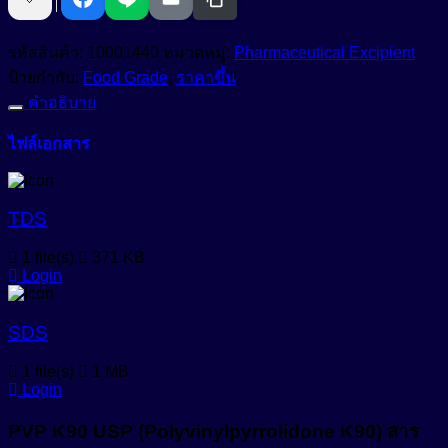
ช่วย
สารเพิ่มความขาวสว่าง (Optical Brightening Agent)
Anti-Dandruff
ประสาน
รหัสสินค้า:
10001440
หมวดหมู่:
Pharmaceutical Excipient
สารเพิ่มความคงตัว (Stabilizers)
Anti-Dryness
คุณภาพ
ป้ายกำกับ:
Food Grade
,
ราคาขึ้น
สูง
คำอธิบาย
Anti-Hair Loss
สารเพิ่มความทึบแสง (Opacifying Agent)
เพิ่ม
Anti-Inflammation
ไฟล์เอกสาร
ประสิทธิภาพ
สารเพิ่มคุณสมบัติกันน้ำ (Waterproofing Agent)
ยา
Anti-Irritation
สารเพิ่มประสิทธิภาพเนื้อสัมผัส (Sensory Enhancer)
เม็ด
Anti-Microbials
TDS
เสริม
สารให้ความชุ่มชื้น (Emollient)
ความ
Anti-Oxidant
1 file(s)
371 KB
แข็ง
Login
สารให้ความชุ่มชื้น (Humectant)
Anti-Pigmentation
Natural-Emollient
แรง
ปรับปรุง
Anti-Pollution
สีผงอนุภาคเล็กสำหรับใช้ในเครื่องสำอางเบสน้ำมัน (Castor
SDS
Oil Based Pigment Dispersion)
การ
Anti-Redness
1 file(s)
1 MB
ละลาย
สีผสมเครื่องสำอาง (water-based cosmetic colorant)
Login
Anti-Wrinkle
ควบคุม
การ
สีย้อมพิเศษผสมน้ำ (Liquid Polymeric Color Dye)
PVP K90 USP (Polyvinylpyrrolidone K90) สาร
Astringent
ปลด