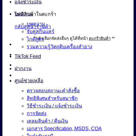
แจ้งชำระเงิน
บทความ
ไม่มีสินค้าในตะกร้า
บทความ
กลับสู่หน้าร้านค้า
จับคู่สกินแคร์
** ตัวเลือกจัดส่งอื่นๆ ดูได้ที่หน้า
ตะกร้าสินค้า
**
ไกด์สูตร
รวมความรู้วัตถุดิบเครื่องสำอาง
TikTok Feed
ฝากงาน
ศูนย์ช่วยเหลือ
ตรวจสอบสถานะคำสั่งซื้อ
สิทธิพิเศษสำหรับสมาชิก
วิธีชำระเงิน / แจ้งชำระเงิน
การจัดส่ง
เคลมสินค้า / คืนเงิน
เอกสาร Specification, MSDS, COA