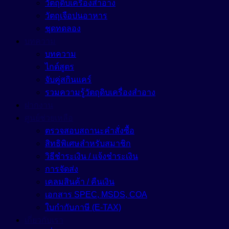
วัตถุดิบเครื่องสำอาง
วัตถุเจือปนอาหาร
ชุดทดลอง
บทความ
บทความ
ไกด์สูตร
จับคู่สกินแคร์
รวมความรู้วัตถุดิบเครื่องสำอาง
ฝากงาน
ศูนย์ช่วยเหลือ
ตรวจสอบสถานะคำสั่งซื้อ
สิทธิพิเศษสำหรับสมาชิก
วิธีชำระเงิน / แจ้งชำระเงิน
การจัดส่ง
เคลมสินค้า / คืนเงิน
เอกสาร SPEC, MSDS, COA
ใบกำกับภาษี (E-TAX)
เกี่ยวกับเรา