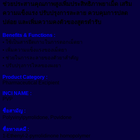
ช่วยประสานคุณภาพสูงเพิ่มประสิทธิภาพยาเม็ด เสริม
Growth Reducer
หัวน้ำหอม (Fragrance)
ปล่อย
ความแข็งแรง ปรับปรุงการละลาย ควบคุมการปลด
และ
Hair Conditioning Agent
อื่นๆ (Other)
ปล่อย และเพิ่มความคงตัวของสูตรตำรับ
เพิ่ม
Hair Growth Factor
ความ
เมคอัพ (Makeup)
Benefits & Functions :
คงตัว
Moisturizing Agent
• ใช้เป็นสารยึดเกาะในการตอกเม็ดยา
ของ
แว๊กซ์ (Waxes)
Pigment
• เพิ่มความแข็งแรงของเม็ดยา
Oil Control
สูตร
• ช่วยในการละลายของตัวยาสำคัญ
Tone Up
Protective Agent
ตำรับ
• ปรับปรุงการไหลของผงยา
ชิ้น
สีเครื่องสำอาง (Color Cosmetics)
Reduce Dark Circles
Product Category :
Pharmaceutical Excipient
Whitening Agent
INCI NAME :
PVP
ชื่อสามัญ :
Polyvinylpyrrolidone, Povidone
ชื่อทางเคมี :
1-Ethenyl-2-pyrrolidinone homopolymer