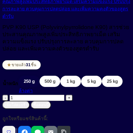
Non-ionic Surfactant
สารผสาน (Emulsifier)
PVP K90 USP (Polyvinylpyrrolidone K90) สารช่วย
สารสร้างฟิล์ม (Film Forming Agent)
Cream Base (Emulsifier Wax)
ประสานคุณภาพสูงเพิ่มประสิทธิภาพยาเม็ด เสริม
O/W Emulsifier
สารสร้างเนื้อมุก (Pearlizing Agent)
ความแข็งแรง ปรับปรุงการละลาย ควบคุมการปลด
ปล่อย และเพิ่มความคงตัวของสูตรตำรับ
W/O Emulsifier
สารหล่อลื่น (Lubricant)
W/Si Emulsifier
สารออกฤทธิ์ (Active)
31
ขายแล้ว
ชิ้น
สารออกฤทธิ์ทางชีวภาพ (Bio Actives)
Anti Acne
250 g
500 g
1 kg
5 kg
25 kg
น้ำหนัก
Anti Stress Repair
ล้างค่า
สารเพิ่มการละลาย (Solubilizer)
จำนวน
Anti- inflammatory
สารเพิ่มความข้น (Thickerner)
PVP
เพิ่มใส่ตะกร้า
ซื้อตอนนี้
K90
Anti-Aging Agent
USP
สารเพิ่มความข้น ในน้ำยาปรับผ้านุ่ม (Fabric Softener)
ถูกใจหรือแชร์สินค้านี้:
(Polyvinylpyrrolidone
Anti-Allergy
K90)
สารเพิ่มความข้นหนืด (Viscosity Controlling)
🤍
สาร
Anti-Bacteria