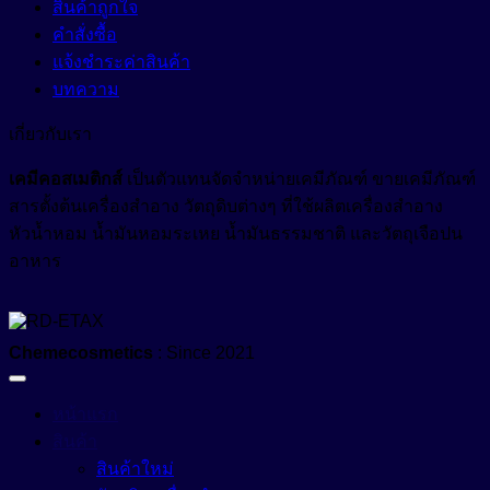
สินค้าถูกใจ
คำสั่งซื้อ
แจ้งชำระค่าสินค้า
บทความ
เกี่ยวกับเรา
เคมีคอสเมติกส์
เป็นตัวแทนจัดจำหน่ายเคมีภัณฑ์ ขายเคมีภัณฑ์
สารตั้งต้นเครื่องสำอาง วัตถุดิบต่างๆ ที่ใช้ผลิตเครื่องสำอาง
หัวน้ำหอม น้ำมันหอมระเหย น้ำมันธรรมชาติ และวัตถุเจือปน
อาหาร
Chemecosmetics
: Since 2021
หน้าแรก
สินค้า
สินค้าใหม่