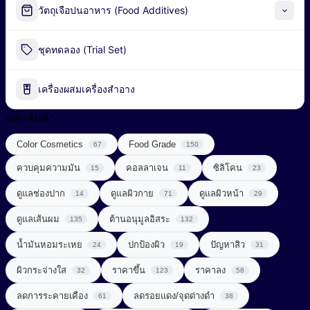
Alpha-Arbutin
วัตถุเจือปนอาหาร (Food Additives)
Peel-off Mask
Industrial Fermentation Nutrient
ชุดทดลอง (Trial Set)
น้ำมันธรรมชาติ (Natural Oil)
Pharmaceutical Excipient
น้ำมันหอมระเหย (Essential Oil)
เครื่องผสมเครื่องสำอาง
กรดอะมิโน (Amino acids)
พอลิเมอร์ (Polymer)
แท็กสินค้า
ผลิตภัณฑ์เสริมอาหาร (Food Supplements)
Color Cosmetics
Food Grade
สารก่อเจล (Gelling Agent)
67
150
ลดการอักเสบ (Anti Inflammatory)
ควบคุมความมัน
คอลลาเจน
ซิลิโคน
15
11
23
สารกันเสีย (Preservative)
วิตามินซีจากธรรมชาติ (Natural Vitamin C)
ดูแลช่องปาก
ดูแลผิวกาย
ดูแลผิวหน้า
14
71
29
สารกันแดด (Sunscreen)
วิตามินและแร่ธาตุ (Vitamins & Minerals)
ดูแลเส้นผม
ต้านอนุมูลอิสระ
135
132
สารกำจัดขน (Depilatory Agent)
Chemical Sunscreen
สารควบคุมความเป็นกรด-ด่าง (Buffering Agent)
น้ำมันหอมระเหย
ปกป้องผิว
ปัญหาสิว
24
19
31
Physical Sunscreen
สารขัดถู (Abrasive Agent)
ผิวกระจ่างใส
ราคาขึ้น
ราคาลง
32
123
58
สารต้านอนุมูลอิสระ (Anti-oxidant)
Sunscreening Agents
สารฆ่าเชื้อ (Disinfectant)
ลดการระคายเคือง
ลดรอยแดง/จุดด่างดำ
61
38
สารทำให้เกิดเจล (Gelling Agent)