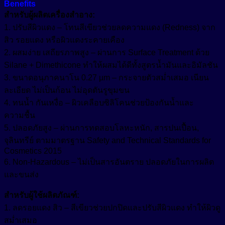
Benefits
สำหรับผู้ผลิตเครื่องสำอาง:
1. ปรับสีผิวแดง – โทนสีเขียวช่วยลดความแดง (Redness) จาก
สิว รอยแดง หรือผิวแดงระคายเคือง
2. ผสมง่าย เสถียรภาพสูง – ผ่านการ Surface Treatment ด้วย
Silane + Dimethicone ทำให้ผสมได้ดีทั้งสูตรน้ำมันและอิมัลชัน
3. ขนาดอนุภาคนาโน 0.27 µm – กระจายตัวสม่ำเสมอ เนียน
ละเอียด ไม่เป็นก้อน ไม่อุดตันรูขุมขน
4. ทนน้ำ กันเหงื่อ – ผิวเคลือบซิลิโคนช่วยป้องกันน้ำและ
ความชื้น
5. ปลอดภัยสูง – ผ่านการทดสอบโลหะหนัก, สารปนเปื้อน,
จุลินทรีย์ ตามมาตรฐาน Safety and Technical Standards for
Cosmetics 2015
6. Non-Hazardous – ไม่เป็นสารอันตราย ปลอดภัยในการผลิต
และขนส่ง
สำหรับผู้ใช้ผลิตภัณฑ์:
1. ลดรอยแดง สิว – สีเขียวช่วยปกปิดและปรับสีผิวแดง ทำให้ผิวดู
สม่ำเสมอ