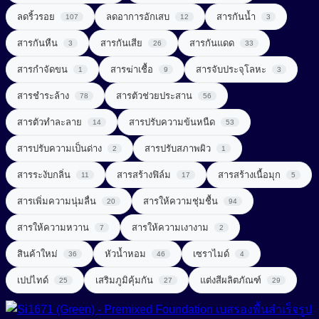
UV Light Stabilizer
ลดริ้วรอย
ลดอาการอักเสบ
สารกันน้ำ
107
12
3
สารจัดแต่งทรงผม (Styling Agent)
สารที่ช่วยในการลดน้ำหนัก (Weight Loss Aid)
UVA + UVB Filter
สารกันหืน
สารกันเสีย
สารกันแดด
3
26
33
สารจับประจุโลหะ (Chelating Agent)
สารปรุงแต่งรส (Flavor Enhancer)
สารกำจัดขน
สารฆ่าเชื้อ
สารจับประจุโลหะ
1
9
3
สารช่วยผลัดเซลล์ผิว (Exfoliating Agent)
สารสกัดจากพืช
สารชำระล้าง
สารตัวช่วยประสาน
78
56
สารช่วยเพิ่มความคงตัว (Consistency Factors)
สารสกัดจากสมุนไพร (Herbal extract)
สารตัวทำละลาย
สารปรับความข้นหนืด
14
53
สารช่วยให้ผิวกระชับ (Firming Agent)
สารออกฤทธิ์ (Active)
สารปรับความเป็นด่าง
สารปรับสภาพผิว
2
1
สารช่วยให้ผิวผ่อนคลาย (Soothing Agent)
สารระงับกลิ่น
สารสร้างฟิล์ม
สารสร้างเนื้อมุก
สารเสริมโปรตีน (Protein Enhancer)
11
17
5
สารเพิ่มความนุ่มลื่น
สารทำความสะอาด (Surfactant)
สารให้ความชุ่มชื้น
20
94
สารแต่งสี (Coloring)
สารให้ความหวาน
สารให้ความเงางาม
7
2
สารทำละลาย (Solvent)
สารให้ความหวาน (Sweetener)
Amino Acid Surfactant
สินค้าใหม่
หัวน้ำหอม
เซราไมด์
36
46
4
Amphoteric Surfactant
สารปรับ pH (pH adjust)
เพิ่มสารอาหาร (Nutrient added)
เปปไทด์
เสริมภูมิคุ้มกัน
แต่งสีผลิตภัณฑ์
25
27
29
Anionic Surfactant
สารปรับความนุ่มลื่น (Conditioning Agent)
Cationic Surfactant