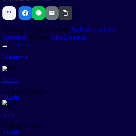
Premixed
Anti-Bacteria
Foundation
สารเพิ่มความขาวสว่าง (Optical Brightening Agent)
Anti-Dandruff
🤍
เบส
รอง
สารเพิ่มความคงตัว (Stabilizers)
Anti-Dryness
พื้น
รหัสสินค้า:
10001374
หมวดหมู่:
สีเครื่องสำอาง (Color
Anti-Hair Loss
สารเพิ่มความทึบแสง (Opacifying Agent)
สำเร็จรูป
Cosmetics)
ป้ายกำกับ:
Color Cosmetics
“เฉด
คำอธิบาย
Anti-Inflammation
สารเพิ่มคุณสมบัติกันน้ำ (Waterproofing Agent)
สี
Anti-Irritation
ไฟล์เอกสาร
เขียว
สารเพิ่มประสิทธิภาพเนื้อสัมผัส (Sensory Enhancer)
มรกต”
Anti-Microbials
เนื้อ
สารให้ความชุ่มชื้น (Emollient)
Anti-Oxidant
SPEC
เนียน
สารให้ความชุ่มชื้น (Humectant)
ละเอียด
Anti-Pigmentation
Natural-Emollient
1 file(s)
225 KB
ช่วย
Login
Anti-Pollution
สีผงอนุภาคเล็กสำหรับใช้ในเครื่องสำอางเบสน้ำมัน (Castor
ปรับ
Oil Based Pigment Dispersion)
Anti-Redness
ผิว
SDS
สีผสมเครื่องสำอาง (water-based cosmetic colorant)
ให้
Anti-Wrinkle
1 file(s)
182 KB
สม่ำเสมอ
สีย้อมพิเศษผสมน้ำ (Liquid Polymeric Color Dye)
Login
Astringent
ปกปิด