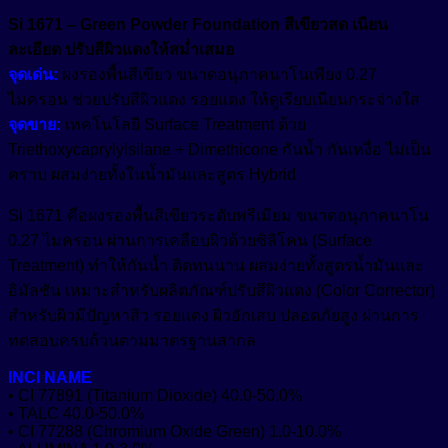
ได้
Si 1671 – Green Powder Foundation สีเขียวสด เนียน
Growth Reducer
หัวน้ำหอม (Fragrance)
ดี
ละเอียด ปรับสีผิวแดงให้สม่ำเสมอ
Hair Conditioning Agent
อื่นๆ (Other)
ติด
จุดเด่น:
ผงรองพื้นสีเขียว ขนาดอนุภาคนาโนเพียง 0.27
ทน
Hair Growth Factor
ไมครอน ช่วยปรับสีผิวแดง รอยแดง ให้ดูเรียบเนียนกระจ่างใส
เมคอัพ (Makeup)
นาน
จุดขาย:
เทคโนโลยี Surface Treatment ด้วย
Moisturizing Agent
เหมาะ
Triethoxycaprylylsilane + Dimethicone กันน้ำ กันเหงื่อ ไม่เป็น
แว๊กซ์ (Waxes)
Pigment
เป็น
Oil Control
คราบ ผสมง่ายทั้งในน้ำมันและสูตร Hybrid
ส่วน
Tone Up
Protective Agent
Si 1671 คือผงรองพื้นสีเขียวระดับพรีเมียม ขนาดอนุภาคนาโน
ผสม
สีเครื่องสำอาง (Color Cosmetics)
0.27 ไมครอน ผ่านการเคลือบผิวด้วยซิลิโคน (Surface
Reduce Dark Circles
หลัก
Treatment) ทำให้กันน้ำ ติดทนนาน ผสมง่ายทั้งสูตรน้ำมันและ
ใน
Whitening Agent
อิมัลชัน เหมาะสำหรับผลิตภัณฑ์ปรับสีผิวแดง (Color Corrector)
การ
สำหรับผิวมีปัญหาสิว รอยแดง ผิวอักเสบ ปลอดภัยสูง ผ่านการ
ทำ
ทดสอบครบถ้วนตามมาตรฐานสากล
รอง
พื้น
INCI NAME
หรือ
• CI 77891 (Titanium Dioxide) 40.0-50.0%
• TALC 40.0-50.0%
แป้ง
• CI 77288 (Chromium Oxide Green) 1.0-10.0%
แต่ง