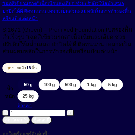
สารปรับเนื้อสัมผัสเนียนนุ่ม (Smoothness)
Non-ionic Surfactant
สารผสาน (Emulsifier)
Si1671 (Green) – Premixed Foundation เบสรองพื้น
สารสร้างฟิล์ม (Film Forming Agent)
Cream Base (Emulsifier Wax)
สำเร็จรูป “เฉดสีเขียวมรกต” เนื้อเนียนละเอียด ช่วย
O/W Emulsifier
สารสร้างเนื้อมุก (Pearlizing Agent)
ปรับผิวให้สม่ำเสมอ ปกปิดได้ดี ติดทนนาน เหมาะเป็น
ส่วนผสมหลักในการทำรองพื้นหรือแป้งแต่งหน้า
W/O Emulsifier
สารหล่อลื่น (Lubricant)
W/Si Emulsifier
สารออกฤทธิ์ (Active)
18
ขายแล้ว
ชิ้น
สารออกฤทธิ์ทางชีวภาพ (Bio Actives)
Anti Acne
50 g
100 g
500 g
1 kg
5 kg
น้ำ
Anti Stress Repair
สารเพิ่มการละลาย (Solubilizer)
25 kg
หนัก
Anti- inflammatory
ล้างค่า
สารเพิ่มความข้น (Thickerner)
จำนวน
Anti-Aging Agent
Si1671
สารเพิ่มความข้น ในน้ำยาปรับผ้านุ่ม (Fabric Softener)
เพิ่มใส่ตะกร้า
ซื้อตอนนี้
(Green)
Anti-Allergy
-
สารเพิ่มความข้นหนืด (Viscosity Controlling)
ถูกใจหรือแชร์สินค้านี้: