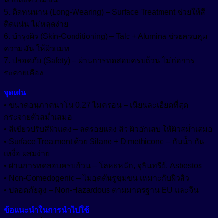
5. ติดทนนาน (Long-Wearing) – Surface Treatment ช่วยให้สี
ติดแน่น ไม่หลุดง่าย
6. บำรุงผิว (Skin-Conditioning) – Talc + Alumina ช่วยควบคุม
ความมัน ให้ผิวแมท
7. ปลอดภัย (Safety) – ผ่านการทดสอบครบถ้วน ไม่ก่อการ
ระคายเคือง
จุดเด่น
• ขนาดอนุภาคนาโน 0.27 ไมครอน – เนียนละเอียดที่สุด
กระจายตัวสม่ำเสมอ
• สีเขียวปรับสีผิวแดง – ลดรอยแดง สิว ผิวอักเสบ ให้ผิวสม่ำเสมอ
• Surface Treatment ด้วย Silane + Dimethicone – กันน้ำ กัน
เหงื่อ ผสมง่าย
• ผ่านการทดสอบครบถ้วน – โลหะหนัก, จุลินทรีย์, Asbestos
• Non-Comedogenic – ไม่อุดตันรูขุมขน เหมาะกับผิวสิว
• ปลอดภัยสูง – Non-Hazardous ตามมาตรฐาน EU และจีน
ข้อแนะนำในการนำไปใช้