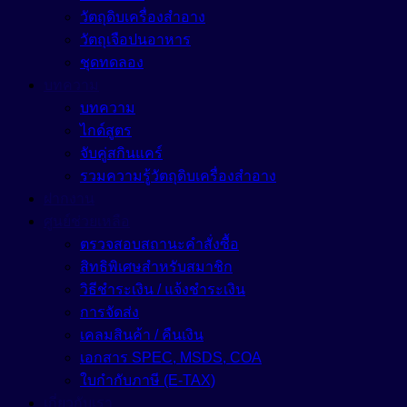
วัตถุดิบเครื่องสำอาง
วัตถุเจือปนอาหาร
ชุดทดลอง
บทความ
บทความ
ไกด์สูตร
จับคู่สกินแคร์
รวมความรู้วัตถุดิบเครื่องสำอาง
ฝากงาน
ศูนย์ช่วยเหลือ
ตรวจสอบสถานะคำสั่งซื้อ
สิทธิพิเศษสำหรับสมาชิก
วิธีชำระเงิน / แจ้งชำระเงิน
การจัดส่ง
เคลมสินค้า / คืนเงิน
เอกสาร SPEC, MSDS, COA
ใบกำกับภาษี (E-TAX)
เกี่ยวกับเรา