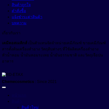
สินค้าถูกใจ
คำสั่งซื้อ
แจ้งชำระค่าสินค้า
บทความ
เกี่ยวกับเรา
เคมีคอสเมติกส์
เป็นตัวแทนจัดจำหน่ายเคมีภัณฑ์ ขายเคมีภัณฑ์
สารตั้งต้นเครื่องสำอาง วัตถุดิบต่างๆ ที่ใช้ผลิตเครื่องสำอาง
หัวน้ำหอม น้ำมันหอมระเหย น้ำมันธรรมชาติ และวัตถุเจือปน
อาหาร
Chemecosmetics
: Since 2021
หน้าแรก
สินค้า
สินค้าใหม่