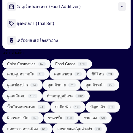
Alpha-Arbutin
วัตถุเจือปนอาหาร (Food Additives)
Peel-off Mask
Industrial Fermentation Nutrient
ชุดทดลอง (Trial Set)
น้ำมันธรรมชาติ (Natural Oil)
Pharmaceutical Excipient
น้ำมันหอมระเหย (Essential Oil)
เครื่องผสมเครื่องสำอาง
กรดอะมิโน (Amino acids)
พอลิเมอร์ (Polymer)
แท็กสินค้า
ผลิตภัณฑ์เสริมอาหาร (Food Supplements)
Color Cosmetics
Food Grade
สารก่อเจล (Gelling Agent)
67
150
ลดการอักเสบ (Anti Inflammatory)
ควบคุมความมัน
คอลลาเจน
ซิลิโคน
15
11
23
สารกันเสีย (Preservative)
วิตามินซีจากธรรมชาติ (Natural Vitamin C)
ดูแลช่องปาก
ดูแลผิวกาย
ดูแลผิวหน้า
14
71
29
สารกันแดด (Sunscreen)
วิตามินและแร่ธาตุ (Vitamins & Minerals)
ดูแลเส้นผม
ต้านอนุมูลอิสระ
135
132
สารกำจัดขน (Depilatory Agent)
Chemical Sunscreen
สารควบคุมความเป็นกรด-ด่าง (Buffering Agent)
น้ำมันหอมระเหย
ปกป้องผิว
ปัญหาสิว
24
19
31
Physical Sunscreen
สารขัดถู (Abrasive Agent)
ผิวกระจ่างใส
ราคาขึ้น
ราคาลง
32
123
58
สารต้านอนุมูลอิสระ (Anti-oxidant)
Sunscreening Agents
สารฆ่าเชื้อ (Disinfectant)
ลดการระคายเคือง
ลดรอยแดง/จุดด่างดำ
61
38
สารทำให้เกิดเจล (Gelling Agent)